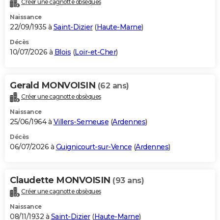
Créer une cagnotte obsèques
City break
Voyage de noces
Climat
Destinations
Voyage nature
Forum
+
PHOTO
Naissance
22/09/1935 à
Saint-Dizier
(
Haute-Marne
)
GUIDES D'ACHAT
Décès
10/07/2026 à
Blois
(
Loir-et-Cher
)
BONS PLANS
CARTE DE VOEUX
Gerald MONVOISIN
(62 ans)
Carte Bonne année
Carte Pâques
Carte de Noël
Carte Saint-Valentin
Carte d'anniversaire
DICTIONNAIRE
Créer une cagnotte obsèques
Biographies
Expressions
Dictionnaire
Citations
Proverbes
PROGRAMME TV
Naissance
25/06/1964 à
Villers-Semeuse
(
Ardennes
)
COPAINS D'AVANT
Décès
06/07/2026 à
Guignicourt-sur-Vence
(
Ardennes
)
Se connecter
Collèges
Universités
Service militaire
S'inscrire
Lycées
Primaires
Entreprises
Avis de recherche
AVIS DE DÉCÈS
FORUM
Claudette MONVOISIN
(93 ans)
Lifestyle
Sport
Television
Cinema
Bricolage
Culture
Auto
Voyage
Créer une cagnotte obsèques
Naissance
08/11/1932 à
Saint-Dizier
(
Haute-Marne
)