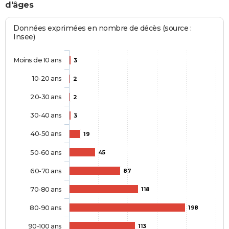
d'âges
Données exprimées en nombre de décès (source :
Insee)
Moins de 10 ans
3
10-20 ans
2
20-30 ans
2
30-40 ans
3
40-50 ans
19
50-60 ans
45
60-70 ans
87
70-80 ans
118
80-90 ans
198
90-100 ans
113