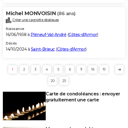
Michel MONVOISIN
(86 ans)
Créer une cagnotte obsèques
Naissance
16/06/1938 à
Pléneuf-Val-André
(
Côtes-d'Armor
)
Décès
14/10/2024 à
Saint-Brieuc
(
Côtes-d'Armor
)
1
2
3
4
5
6
11
16
19
20
25
Carte de condoléances : envoyer
gratuitement une carte