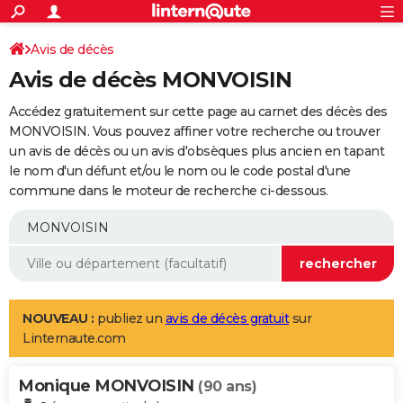
ACTUALITÉS
Connexion
S'inscrire
Avis de décès
Rechercher
Société
Education
Villes
Politique
Faits Divers
Monde
+
SPORT
Avis de décès MONVOISIN
Football
Cyclisme
Forum
Coupe du monde 2026
Tennis
Rugby
CULTURE
Accédez gratuitement sur cette page au carnet des décès des
TNT
Cinéma
Musique
Programme TV
Streaming
Sorties cinéma
+
MONVOISIN. Vous pouvez affiner votre recherche ou trouver
FINANCE
un avis de décès ou un avis d'obsèques plus ancien en tapant
Impôts
Immobilier
Banque
Crédit
Retraite
Epargne
Risques naturels par ville
Assurance
AUTO
le nom d'un défunt et/ou le nom ou le code postal d'une
commune dans le moteur de recherche ci-dessous.
Réserver un essai
Berlines
Forum auto
Essais
Citadines
SUV
+
HIGH-TECH
Meilleur smartphone
Ordinateurs
Guide high-tech
Mobiles
Internet
Jeux vidéo
+
BRICOLAGE
Aménagement intérieur
Cuisine
Jardinage
+
Forum
Extérieur
Salle de bains
Rangement
WEEK-END
Escapades
Expositions
Week-end nature
Guides de France
Patrimoine
Musées
+
LIFESTYLE
NOUVEAU :
publiez un
avis de décès gratuit
sur
Linternaute.com
Bien-être
Mode
+
Art de vivre
Loisirs
Modes de vie
SANTE
Monique MONVOISIN
Guide de la santé
Médicaments
+
Alimentation
Maladies
Sommeil
(90 ans)
VOYAGE