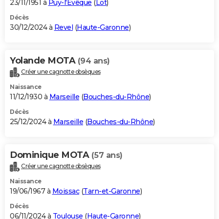
23/11/1951 à
Puy-l'Évêque
(
Lot
)
Décès
30/12/2024 à
Revel
(
Haute-Garonne
)
Yolande MOTA
(94 ans)
Créer une cagnotte obsèques
Naissance
11/12/1930 à
Marseille
(
Bouches-du-Rhône
)
Décès
25/12/2024 à
Marseille
(
Bouches-du-Rhône
)
Dominique MOTA
(57 ans)
Créer une cagnotte obsèques
Naissance
19/06/1967 à
Moissac
(
Tarn-et-Garonne
)
Décès
06/11/2024 à
Toulouse
(
Haute-Garonne
)