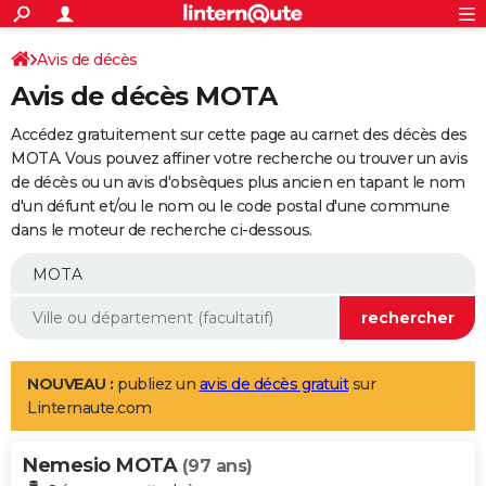
ACTUALITÉS
Connexion
S'inscrire
Avis de décès
Rechercher
Société
Education
Villes
Politique
Faits Divers
Monde
+
SPORT
Avis de décès MOTA
Football
Cyclisme
Forum
Coupe du monde 2026
Tennis
Rugby
CULTURE
Accédez gratuitement sur cette page au carnet des décès des
TNT
Cinéma
Musique
Programme TV
Streaming
Sorties cinéma
+
MOTA. Vous pouvez affiner votre recherche ou trouver un avis
FINANCE
de décès ou un avis d'obsèques plus ancien en tapant le nom
Impôts
Immobilier
Banque
Crédit
Retraite
Epargne
Risques naturels par ville
Assurance
AUTO
d'un défunt et/ou le nom ou le code postal d'une commune
dans le moteur de recherche ci-dessous.
Réserver un essai
Berlines
Forum auto
Essais
Citadines
SUV
+
HIGH-TECH
Meilleur smartphone
Ordinateurs
Guide high-tech
Mobiles
Internet
Jeux vidéo
+
BRICOLAGE
Aménagement intérieur
Cuisine
Jardinage
+
Forum
Extérieur
Salle de bains
Rangement
WEEK-END
Escapades
Expositions
Week-end nature
Guides de France
Patrimoine
Musées
+
LIFESTYLE
NOUVEAU :
publiez un
avis de décès gratuit
sur
Linternaute.com
Bien-être
Mode
+
Art de vivre
Loisirs
Modes de vie
SANTE
Nemesio MOTA
Guide de la santé
Médicaments
+
Alimentation
Maladies
Sommeil
(97 ans)
VOYAGE