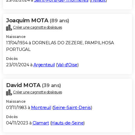
25/02/2024 à
Saint-Pons-de-Thomières
(
Hérault
)
Joaquim MOTA
(89 ans)
Créer une cagnotte obsèques
Naissance
17/04/1934 à DORNELAS DO ZEZERE, PAMPILHOSA
PORTUGAL
Décès
23/01/2024 à
Argenteuil
(
Val-d'Oise
)
David MOTA
(39 ans)
Créer une cagnotte obsèques
Naissance
07/11/1983 à
Montreuil
(
Seine-Saint-Denis
)
Décès
04/11/2023 à
Clamart
(
Hauts-de-Seine
)