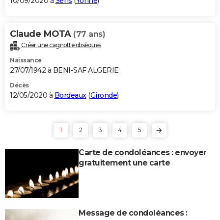
10/09/2020 à
Sens
(
Yonne
)
Claude MOTA
(77 ans)
Créer une cagnotte obsèques
Naissance
27/07/1942 à BENI-SAF ALGERIE
Décès
12/05/2020 à
Bordeaux
(
Gironde
)
1
2
3
4
5
Carte de condoléances : envoyer
gratuitement une carte
Message de condoléances :