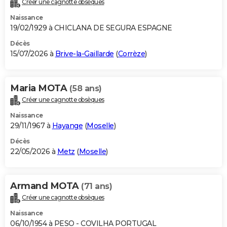
Créer une cagnotte obsèques
City break
Voyage de noces
Climat
Destinations
Voyage nature
Forum
+
PHOTO
Naissance
19/02/1929 à CHICLANA DE SEGURA ESPAGNE
GUIDES D'ACHAT
Décès
15/07/2026 à
Brive-la-Gaillarde
(
Corrèze
)
BONS PLANS
CARTE DE VOEUX
Maria MOTA
(58 ans)
Carte Bonne année
Carte Pâques
Carte de Noël
Carte Saint-Valentin
Carte d'anniversaire
DICTIONNAIRE
Créer une cagnotte obsèques
Biographies
Expressions
Dictionnaire
Citations
Proverbes
PROGRAMME TV
Naissance
29/11/1967 à
Hayange
(
Moselle
)
COPAINS D'AVANT
Décès
22/05/2026 à
Metz
(
Moselle
)
Se connecter
Collèges
Universités
Service militaire
S'inscrire
Lycées
Primaires
Entreprises
Avis de recherche
AVIS DE DÉCÈS
FORUM
Armand MOTA
(71 ans)
Lifestyle
Sport
Television
Cinema
Bricolage
Culture
Auto
Voyage
Créer une cagnotte obsèques
Naissance
06/10/1954 à PESO - COVILHA PORTUGAL