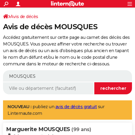
ACTUALITÉS
Connexion
S'inscrire
Avis de décès
Rechercher
Société
Education
Villes
Politique
Faits Divers
Monde
+
SPORT
Avis de décès MOUSQUES
Football
Cyclisme
Forum
Coupe du monde 2026
Tennis
Rugby
CULTURE
Accédez gratuitement sur cette page au carnet des décès des
TNT
Cinéma
Musique
Programme TV
Streaming
Sorties cinéma
+
MOUSQUES. Vous pouvez affiner votre recherche ou trouver
FINANCE
un avis de décès ou un avis d'obsèques plus ancien en tapant
Impôts
Immobilier
Banque
Crédit
Retraite
Epargne
Risques naturels par ville
Assurance
AUTO
le nom d'un défunt et/ou le nom ou le code postal d'une
commune dans le moteur de recherche ci-dessous.
Réserver un essai
Berlines
Forum auto
Essais
Citadines
SUV
+
HIGH-TECH
Meilleur smartphone
Ordinateurs
Guide high-tech
Mobiles
Internet
Jeux vidéo
+
BRICOLAGE
Aménagement intérieur
Cuisine
Jardinage
+
Forum
Extérieur
Salle de bains
Rangement
WEEK-END
Escapades
Expositions
Week-end nature
Guides de France
Patrimoine
Musées
+
LIFESTYLE
NOUVEAU :
publiez un
avis de décès gratuit
sur
Linternaute.com
Bien-être
Mode
+
Art de vivre
Loisirs
Modes de vie
SANTE
Marguerite MOUSQUES
Guide de la santé
Médicaments
+
Alimentation
Maladies
Sommeil
(99 ans)
VOYAGE