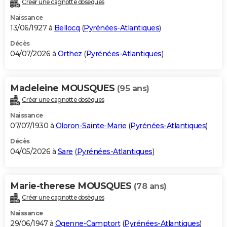
Créer une cagnotte obsèques
City break
Voyage de noces
Climat
Destinations
Voyage nature
Forum
+
PHOTO
Naissance
13/06/1927 à
Bellocq
(
Pyrénées-Atlantiques
)
GUIDES D'ACHAT
Décès
04/07/2026 à
Orthez
(
Pyrénées-Atlantiques
)
BONS PLANS
CARTE DE VOEUX
Madeleine MOUSQUES
(95 ans)
Carte Bonne année
Carte Pâques
Carte de Noël
Carte Saint-Valentin
Carte d'anniversaire
DICTIONNAIRE
Créer une cagnotte obsèques
Biographies
Expressions
Dictionnaire
Citations
Proverbes
PROGRAMME TV
Naissance
07/07/1930 à
Oloron-Sainte-Marie
(
Pyrénées-Atlantiques
)
COPAINS D'AVANT
Décès
04/05/2026 à
Sare
(
Pyrénées-Atlantiques
)
Se connecter
Collèges
Universités
Service militaire
S'inscrire
Lycées
Primaires
Entreprises
Avis de recherche
AVIS DE DÉCÈS
FORUM
Marie-therese MOUSQUES
(78 ans)
Lifestyle
Sport
Television
Cinema
Bricolage
Culture
Auto
Voyage
Créer une cagnotte obsèques
Naissance
29/06/1947 à
Ogenne-Camptort
(
Pyrénées-Atlantiques
)