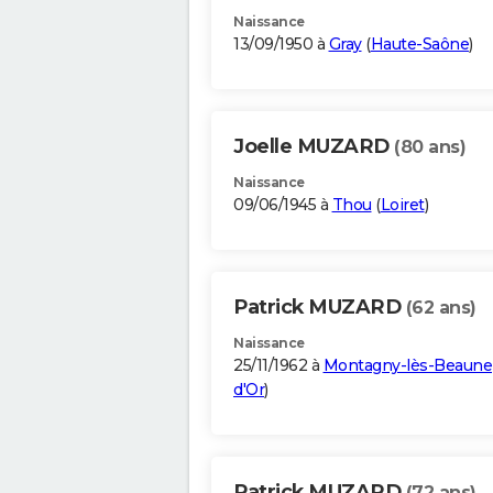
Naissance
13/09/1950 à
Gray
(
Haute-Saône
)
Joelle MUZARD
(80 ans)
Naissance
09/06/1945 à
Thou
(
Loiret
)
Patrick MUZARD
(62 ans)
Naissance
25/11/1962 à
Montagny-lès-Beaune
d'Or
)
Patrick MUZARD
(72 ans)