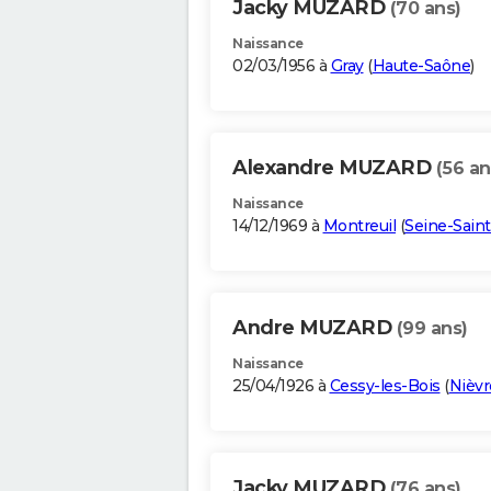
Jacky MUZARD
(70 ans)
Naissance
02/03/1956 à
Gray
(
Haute-Saône
)
Alexandre MUZARD
(56 an
Naissance
14/12/1969 à
Montreuil
(
Seine-Sain
Andre MUZARD
(99 ans)
Naissance
25/04/1926 à
Cessy-les-Bois
(
Nièvr
Jacky MUZARD
(76 ans)