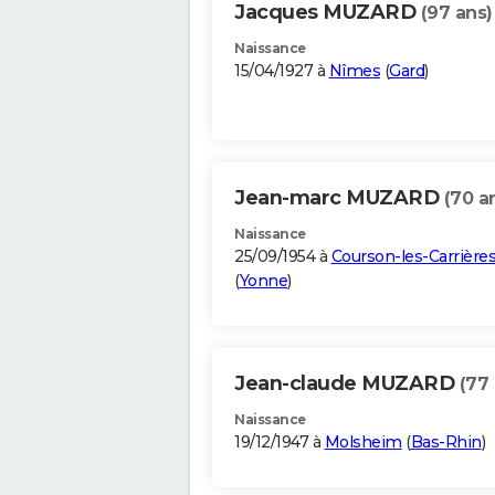
Jacques MUZARD
(97 ans)
Naissance
15/04/1927 à
Nîmes
(
Gard
)
Jean-marc MUZARD
(70 a
Naissance
25/09/1954 à
Courson-les-Carrière
(
Yonne
)
Jean-claude MUZARD
(77 
Naissance
19/12/1947 à
Molsheim
(
Bas-Rhin
)