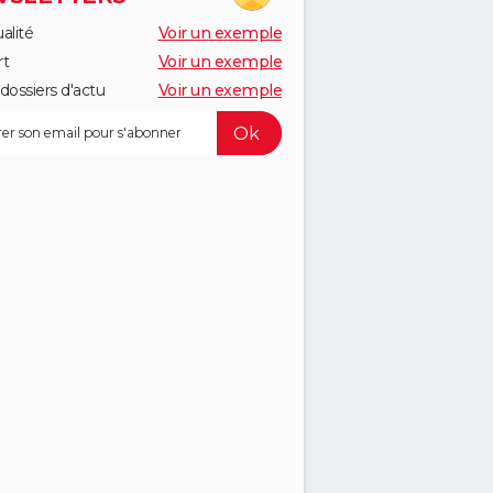
alité
Voir un exemple
rt
Voir un exemple
dossiers d'actu
Voir un exemple