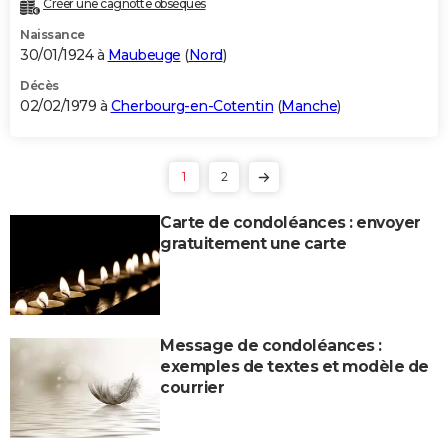
Créer une cagnotte obsèques
Naissance
30/01/1924 à
Maubeuge
(
Nord
)
Décès
02/02/1979 à
Cherbourg-en-Cotentin
(
Manche
)
1
2
Carte de condoléances : envoyer
gratuitement une carte
Message de condoléances :
exemples de textes et modèle de
courrier