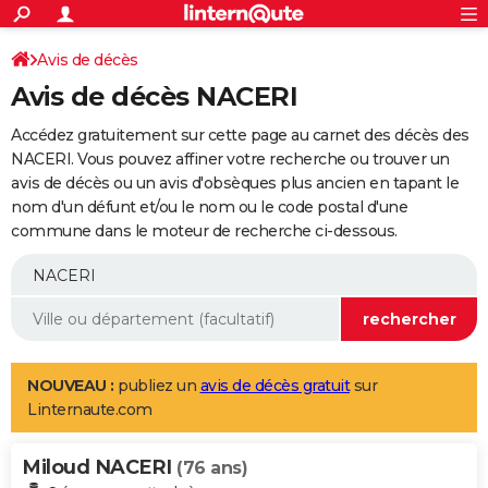
ACTUALITÉS
Connexion
S'inscrire
Avis de décès
Rechercher
Société
Education
Villes
Politique
Faits Divers
Monde
+
SPORT
Avis de décès NACERI
Football
Cyclisme
Forum
Coupe du monde 2026
Tennis
Rugby
CULTURE
Accédez gratuitement sur cette page au carnet des décès des
TNT
Cinéma
Musique
Programme TV
Streaming
Sorties cinéma
+
NACERI. Vous pouvez affiner votre recherche ou trouver un
FINANCE
avis de décès ou un avis d'obsèques plus ancien en tapant le
Impôts
Immobilier
Banque
Crédit
Retraite
Epargne
Risques naturels par ville
Assurance
AUTO
nom d'un défunt et/ou le nom ou le code postal d'une
commune dans le moteur de recherche ci-dessous.
Réserver un essai
Berlines
Forum auto
Essais
Citadines
SUV
+
HIGH-TECH
Meilleur smartphone
Ordinateurs
Guide high-tech
Mobiles
Internet
Jeux vidéo
+
BRICOLAGE
Aménagement intérieur
Cuisine
Jardinage
+
Forum
Extérieur
Salle de bains
Rangement
WEEK-END
Escapades
Expositions
Week-end nature
Guides de France
Patrimoine
Musées
+
LIFESTYLE
NOUVEAU :
publiez un
avis de décès gratuit
sur
Linternaute.com
Bien-être
Mode
+
Art de vivre
Loisirs
Modes de vie
SANTE
Miloud NACERI
Guide de la santé
Médicaments
+
Alimentation
Maladies
Sommeil
(76 ans)
VOYAGE