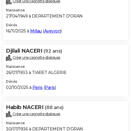
Créer une cagnotte obsèques
City break
Voyage de noces
Climat
Destinations
Voyage nature
Forum
+
PHOTO
Naissance
27/04/1949 à DEPARTEMENT D'ORAN
GUIDES D'ACHAT
Décès
16/11/2025 à
Millau
(
Aveyron
)
BONS PLANS
CARTE DE VOEUX
Djilali NACERI
(92 ans)
Carte Bonne année
Carte Pâques
Carte de Noël
Carte Saint-Valentin
Carte d'anniversaire
DICTIONNAIRE
Créer une cagnotte obsèques
Biographies
Expressions
Dictionnaire
Citations
Proverbes
PROGRAMME TV
Naissance
26/07/1933 à TIARET ALGERIE
COPAINS D'AVANT
Décès
02/10/2025 à
Paris
(
Paris
)
Se connecter
Collèges
Universités
Service militaire
S'inscrire
Lycées
Primaires
Entreprises
Avis de recherche
AVIS DE DÉCÈS
FORUM
Habib NACERI
(88 ans)
Lifestyle
Sport
Television
Cinema
Bricolage
Culture
Auto
Voyage
Créer une cagnotte obsèques
Naissance
30/07/1936 à DEPARTEMENT D'ORAN