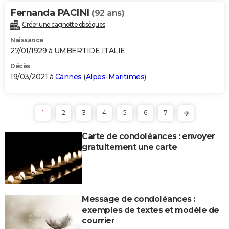
Fernanda PACINI
(92 ans)
Créer une cagnotte obsèques
Naissance
27/01/1929 à UMBERTIDE ITALIE
Décès
19/03/2021 à
Cannes
(
Alpes-Maritimes
)
1
2
3
4
5
6
7
Carte de condoléances : envoyer
gratuitement une carte
Message de condoléances :
exemples de textes et modèle de
courrier