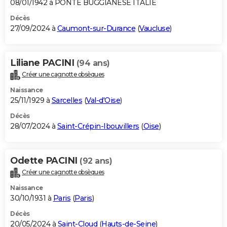
08/01/1942 à PONTE BUGGIANESE ITALIE
Décès
27/09/2024 à
Caumont-sur-Durance
(
Vaucluse
)
Liliane PACINI
(94 ans)
Créer une cagnotte obsèques
Naissance
25/11/1929 à
Sarcelles
(
Val-d'Oise
)
Décès
28/07/2024 à
Saint-Crépin-Ibouvillers
(
Oise
)
Odette PACINI
(92 ans)
Créer une cagnotte obsèques
Naissance
30/10/1931 à
Paris
(
Paris
)
Décès
20/05/2024 à
Saint-Cloud
(
Hauts-de-Seine
)