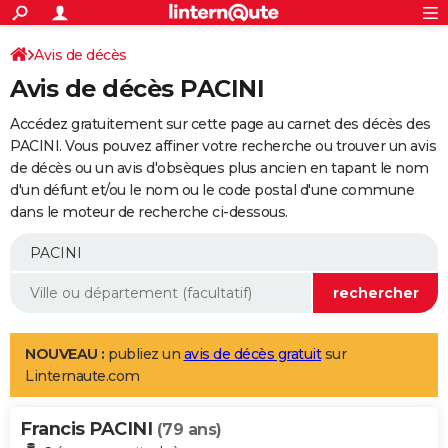
ACTUALITÉS
Connexion
S'inscrire
Avis de décès
Rechercher
Société
Education
Villes
Politique
Faits Divers
Monde
+
SPORT
Avis de décès PACINI
Football
Cyclisme
Forum
Coupe du monde 2026
Tennis
Rugby
CULTURE
Accédez gratuitement sur cette page au carnet des décès des
TNT
Cinéma
Musique
Programme TV
Streaming
Sorties cinéma
+
PACINI. Vous pouvez affiner votre recherche ou trouver un avis
FINANCE
de décès ou un avis d'obsèques plus ancien en tapant le nom
Impôts
Immobilier
Banque
Crédit
Retraite
Epargne
Risques naturels par ville
Assurance
AUTO
d'un défunt et/ou le nom ou le code postal d'une commune
dans le moteur de recherche ci-dessous.
Réserver un essai
Berlines
Forum auto
Essais
Citadines
SUV
+
HIGH-TECH
Meilleur smartphone
Ordinateurs
Guide high-tech
Mobiles
Internet
Jeux vidéo
+
BRICOLAGE
Aménagement intérieur
Cuisine
Jardinage
+
Forum
Extérieur
Salle de bains
Rangement
WEEK-END
Escapades
Expositions
Week-end nature
Guides de France
Patrimoine
Musées
+
LIFESTYLE
NOUVEAU :
publiez un
avis de décès gratuit
sur
Linternaute.com
Bien-être
Mode
+
Art de vivre
Loisirs
Modes de vie
SANTE
Francis PACINI
Guide de la santé
Médicaments
+
Alimentation
Maladies
Sommeil
(79 ans)
VOYAGE