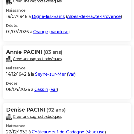
Créer une cagnotte obsèques
City break
Voyage de noces
Climat
Destinations
Voyage nature
Forum
+
PHOTO
Naissance
19/07/1946 à
Digne-les-Bains
(
Alpes-de-Haute-Provence
)
GUIDES D'ACHAT
Décès
01/07/2026 à
Orange
(
Vaucluse
)
BONS PLANS
CARTE DE VOEUX
Annie PACINI
(83 ans)
Carte Bonne année
Carte Pâques
Carte de Noël
Carte Saint-Valentin
Carte d'anniversaire
DICTIONNAIRE
Créer une cagnotte obsèques
Biographies
Expressions
Dictionnaire
Citations
Proverbes
PROGRAMME TV
Naissance
14/12/1942 à la
Seyne-sur-Mer
(
Var
)
COPAINS D'AVANT
Décès
08/04/2026 à
Gassin
(
Var
)
Se connecter
Collèges
Universités
Service militaire
S'inscrire
Lycées
Primaires
Entreprises
Avis de recherche
AVIS DE DÉCÈS
FORUM
Denise PACINI
(92 ans)
Lifestyle
Sport
Television
Cinema
Bricolage
Culture
Auto
Voyage
Créer une cagnotte obsèques
Naissance
22/12/1933 à
Châteauneuf-de-Gadagne
(
Vaucluse
)