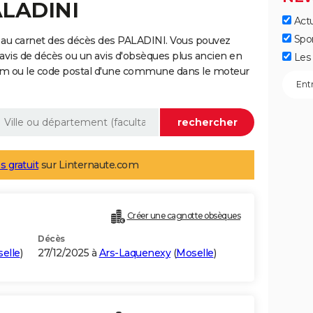
ALADINI
Actu
Spo
 au carnet des décès des PALADINI. Vous pouvez
 avis de décès ou un avis d'obsèques plus ancien en
Les 
nom ou le code postal d'une commune dans le moteur
s gratuit
sur Linternaute.com
Créer une cagnotte obsèques
Décès
elle
)
27/12/2025 à
Ars-Laquenexy
(
Moselle
)