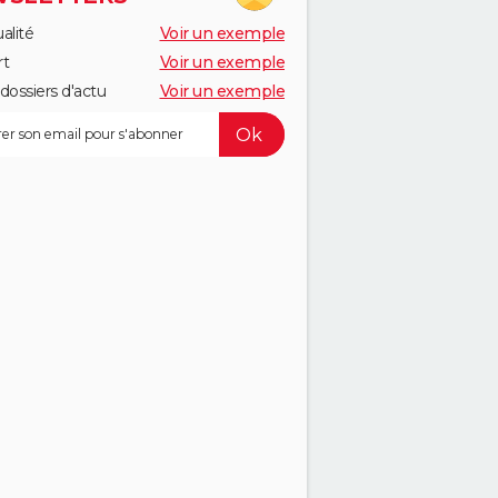
alité
Voir un exemple
rt
Voir un exemple
dossiers d'actu
Voir un exemple