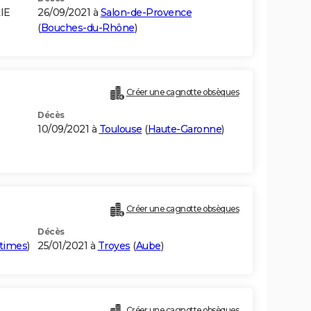
IE
26/09/2021 à
Salon-de-Provence
(
Bouches-du-Rhône
)
Créer une cagnotte obsèques
Décès
10/09/2021 à
Toulouse
(
Haute-Garonne
)
Créer une cagnotte obsèques
Décès
itimes
)
25/01/2021 à
Troyes
(
Aube
)
Créer une cagnotte obsèques