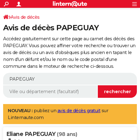
ACTUALITÉS
Connexion
S'inscrire
Avis de décès
Rechercher
Société
Education
Villes
Politique
Faits Divers
Monde
+
SPORT
Avis de décès PAPEGUAY
Football
Cyclisme
Forum
Coupe du monde 2026
Tennis
Rugby
CULTURE
Accédez gratuitement sur cette page au carnet des décès des
TNT
Cinéma
Musique
Programme TV
Streaming
Sorties cinéma
+
PAPEGUAY. Vous pouvez affiner votre recherche ou trouver un
FINANCE
avis de décès ou un avis d'obsèques plus ancien en tapant le
Impôts
Immobilier
Banque
Crédit
Retraite
Epargne
Risques naturels par ville
Assurance
AUTO
nom d'un défunt et/ou le nom ou le code postal d'une
commune dans le moteur de recherche ci-dessous.
Réserver un essai
Berlines
Forum auto
Essais
Citadines
SUV
+
HIGH-TECH
Meilleur smartphone
Ordinateurs
Guide high-tech
Mobiles
Internet
Jeux vidéo
+
BRICOLAGE
Aménagement intérieur
Cuisine
Jardinage
+
Forum
Extérieur
Salle de bains
Rangement
WEEK-END
Escapades
Expositions
Week-end nature
Guides de France
Patrimoine
Musées
+
LIFESTYLE
NOUVEAU :
publiez un
avis de décès gratuit
sur
Linternaute.com
Bien-être
Mode
+
Art de vivre
Loisirs
Modes de vie
SANTE
Eliane PAPEGUAY
Guide de la santé
Médicaments
+
Alimentation
Maladies
Sommeil
(98 ans)
VOYAGE