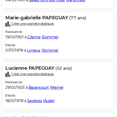
04/05/1980 à
Beaumont-sur-Oise
(
Val-d'Oise
)
Marie-gabrielle PAPEGUAY
(77 ans)
Créer une cagnotte obsèques
Naissance
19/03/1901 à
Citerne
(
Somme
)
Décès
07/11/1978 à
Limeux
(
Somme
)
Lucienne PAPEGUAY
(52 ans)
Créer une cagnotte obsèques
Naissance
29/03/1925 à
Bazancourt
(
Marne
)
Décès
18/01/1978 à
Savières
(
Aube
)