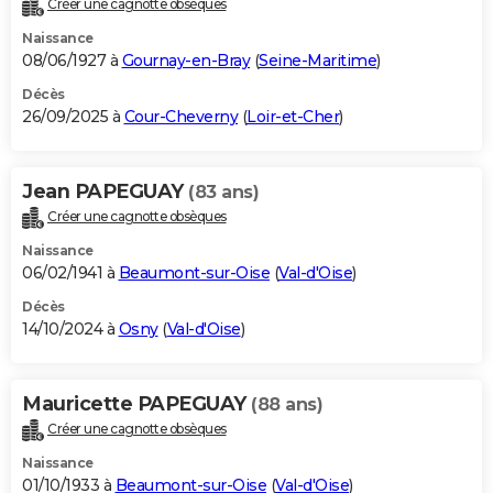
Créer une cagnotte obsèques
City break
Voyage de noces
Climat
Destinations
Voyage nature
Forum
+
PHOTO
Naissance
08/06/1927 à
Gournay-en-Bray
(
Seine-Maritime
)
GUIDES D'ACHAT
Décès
26/09/2025 à
Cour-Cheverny
(
Loir-et-Cher
)
BONS PLANS
CARTE DE VOEUX
Jean PAPEGUAY
(83 ans)
Carte Bonne année
Carte Pâques
Carte de Noël
Carte Saint-Valentin
Carte d'anniversaire
DICTIONNAIRE
Créer une cagnotte obsèques
Biographies
Expressions
Dictionnaire
Citations
Proverbes
PROGRAMME TV
Naissance
06/02/1941 à
Beaumont-sur-Oise
(
Val-d'Oise
)
COPAINS D'AVANT
Décès
14/10/2024 à
Osny
(
Val-d'Oise
)
Se connecter
Collèges
Universités
Service militaire
S'inscrire
Lycées
Primaires
Entreprises
Avis de recherche
AVIS DE DÉCÈS
FORUM
Mauricette PAPEGUAY
(88 ans)
Lifestyle
Sport
Television
Cinema
Bricolage
Culture
Auto
Voyage
Créer une cagnotte obsèques
Naissance
01/10/1933 à
Beaumont-sur-Oise
(
Val-d'Oise
)