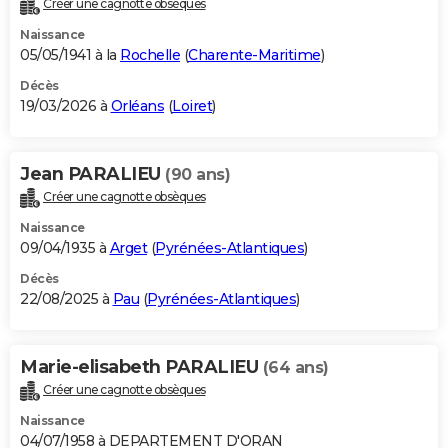
Créer une cagnotte obsèques
City break
Voyage de noces
Climat
Destinations
Voyage nature
Forum
+
PHOTO
Naissance
05/05/1941 à la
Rochelle
(
Charente-Maritime
)
GUIDES D'ACHAT
Décès
19/03/2026 à
Orléans
(
Loiret
)
BONS PLANS
CARTE DE VOEUX
Jean PARALIEU
(90 ans)
Carte Bonne année
Carte Pâques
Carte de Noël
Carte Saint-Valentin
Carte d'anniversaire
DICTIONNAIRE
Créer une cagnotte obsèques
Biographies
Expressions
Dictionnaire
Citations
Proverbes
PROGRAMME TV
Naissance
09/04/1935 à
Arget
(
Pyrénées-Atlantiques
)
COPAINS D'AVANT
Décès
22/08/2025 à
Pau
(
Pyrénées-Atlantiques
)
Se connecter
Collèges
Universités
Service militaire
S'inscrire
Lycées
Primaires
Entreprises
Avis de recherche
AVIS DE DÉCÈS
FORUM
Marie-elisabeth PARALIEU
(64 ans)
Lifestyle
Sport
Television
Cinema
Bricolage
Culture
Auto
Voyage
Créer une cagnotte obsèques
Naissance
04/07/1958 à DEPARTEMENT D'ORAN