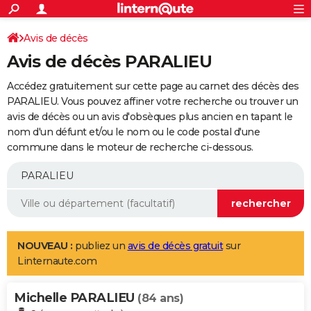
ACTUALITÉS
Connexion
S'inscrire
Avis de décès
Rechercher
Société
Education
Villes
Politique
Faits Divers
Monde
+
SPORT
Avis de décès PARALIEU
Football
Cyclisme
Forum
Coupe du monde 2026
Tennis
Rugby
CULTURE
Accédez gratuitement sur cette page au carnet des décès des
TNT
Cinéma
Musique
Programme TV
Streaming
Sorties cinéma
+
PARALIEU. Vous pouvez affiner votre recherche ou trouver un
FINANCE
avis de décès ou un avis d'obsèques plus ancien en tapant le
Impôts
Immobilier
Banque
Crédit
Retraite
Epargne
Risques naturels par ville
Assurance
AUTO
nom d'un défunt et/ou le nom ou le code postal d'une
commune dans le moteur de recherche ci-dessous.
Réserver un essai
Berlines
Forum auto
Essais
Citadines
SUV
+
HIGH-TECH
Meilleur smartphone
Ordinateurs
Guide high-tech
Mobiles
Internet
Jeux vidéo
+
BRICOLAGE
Aménagement intérieur
Cuisine
Jardinage
+
Forum
Extérieur
Salle de bains
Rangement
WEEK-END
Escapades
Expositions
Week-end nature
Guides de France
Patrimoine
Musées
+
LIFESTYLE
NOUVEAU :
publiez un
avis de décès gratuit
sur
Linternaute.com
Bien-être
Mode
+
Art de vivre
Loisirs
Modes de vie
SANTE
Michelle PARALIEU
Guide de la santé
Médicaments
+
Alimentation
Maladies
Sommeil
(84 ans)
VOYAGE