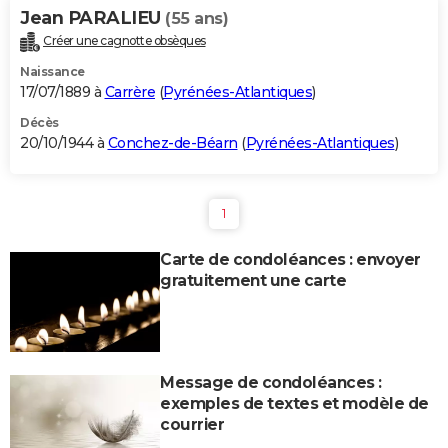
Jean PARALIEU
(55 ans)
Créer une cagnotte obsèques
Naissance
17/07/1889 à
Carrère
(
Pyrénées-Atlantiques
)
Décès
20/10/1944 à
Conchez-de-Béarn
(
Pyrénées-Atlantiques
)
1
Carte de condoléances : envoyer
gratuitement une carte
Message de condoléances :
exemples de textes et modèle de
courrier