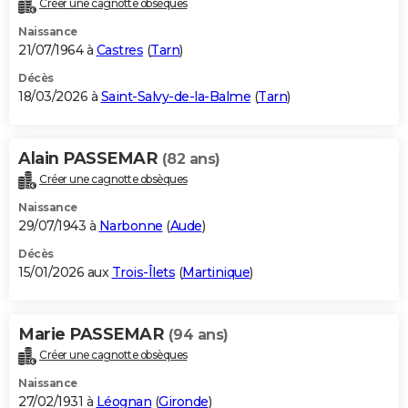
Créer une cagnotte obsèques
City break
Voyage de noces
Climat
Destinations
Voyage nature
Forum
+
PHOTO
Naissance
21/07/1964 à
Castres
(
Tarn
)
GUIDES D'ACHAT
Décès
18/03/2026 à
Saint-Salvy-de-la-Balme
(
Tarn
)
BONS PLANS
CARTE DE VOEUX
Alain PASSEMAR
(82 ans)
Carte Bonne année
Carte Pâques
Carte de Noël
Carte Saint-Valentin
Carte d'anniversaire
DICTIONNAIRE
Créer une cagnotte obsèques
Biographies
Expressions
Dictionnaire
Citations
Proverbes
PROGRAMME TV
Naissance
29/07/1943 à
Narbonne
(
Aude
)
COPAINS D'AVANT
Décès
15/01/2026 aux
Trois-Îlets
(
Martinique
)
Se connecter
Collèges
Universités
Service militaire
S'inscrire
Lycées
Primaires
Entreprises
Avis de recherche
AVIS DE DÉCÈS
FORUM
Marie PASSEMAR
(94 ans)
Lifestyle
Sport
Television
Cinema
Bricolage
Culture
Auto
Voyage
Créer une cagnotte obsèques
Naissance
27/02/1931 à
Léognan
(
Gironde
)