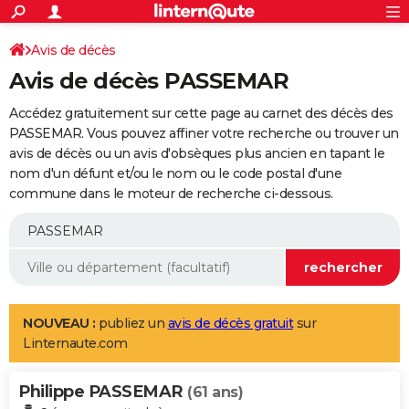
ACTUALITÉS
Connexion
S'inscrire
Avis de décès
Rechercher
Société
Education
Villes
Politique
Faits Divers
Monde
+
SPORT
Avis de décès PASSEMAR
Football
Cyclisme
Forum
Coupe du monde 2026
Tennis
Rugby
CULTURE
Accédez gratuitement sur cette page au carnet des décès des
TNT
Cinéma
Musique
Programme TV
Streaming
Sorties cinéma
+
PASSEMAR. Vous pouvez affiner votre recherche ou trouver un
FINANCE
avis de décès ou un avis d'obsèques plus ancien en tapant le
Impôts
Immobilier
Banque
Crédit
Retraite
Epargne
Risques naturels par ville
Assurance
AUTO
nom d'un défunt et/ou le nom ou le code postal d'une
commune dans le moteur de recherche ci-dessous.
Réserver un essai
Berlines
Forum auto
Essais
Citadines
SUV
+
HIGH-TECH
Meilleur smartphone
Ordinateurs
Guide high-tech
Mobiles
Internet
Jeux vidéo
+
BRICOLAGE
Aménagement intérieur
Cuisine
Jardinage
+
Forum
Extérieur
Salle de bains
Rangement
WEEK-END
Escapades
Expositions
Week-end nature
Guides de France
Patrimoine
Musées
+
LIFESTYLE
NOUVEAU :
publiez un
avis de décès gratuit
sur
Linternaute.com
Bien-être
Mode
+
Art de vivre
Loisirs
Modes de vie
SANTE
Philippe PASSEMAR
Guide de la santé
Médicaments
+
Alimentation
Maladies
Sommeil
(61 ans)
VOYAGE