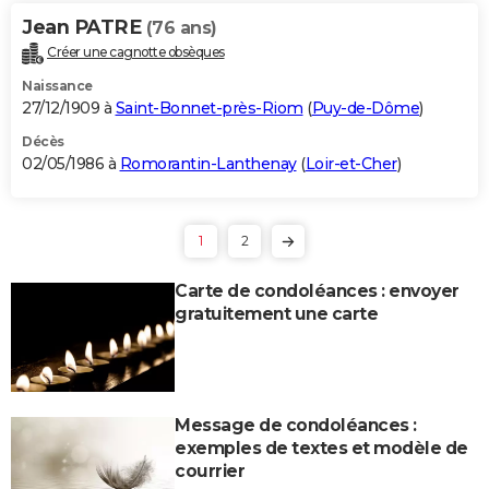
Jean PATRE
(76 ans)
Créer une cagnotte obsèques
Naissance
27/12/1909 à
Saint-Bonnet-près-Riom
(
Puy-de-Dôme
)
Décès
02/05/1986 à
Romorantin-Lanthenay
(
Loir-et-Cher
)
1
2
Carte de condoléances : envoyer
gratuitement une carte
Message de condoléances :
exemples de textes et modèle de
courrier