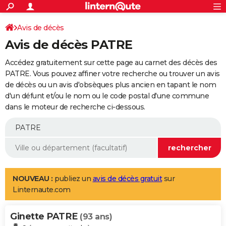
ACTUALITÉS
Connexion
S'inscrire
Avis de décès
Rechercher
Société
Education
Villes
Politique
Faits Divers
Monde
+
SPORT
Avis de décès PATRE
Football
Cyclisme
Forum
Coupe du monde 2026
Tennis
Rugby
CULTURE
Accédez gratuitement sur cette page au carnet des décès des
TNT
Cinéma
Musique
Programme TV
Streaming
Sorties cinéma
+
PATRE. Vous pouvez affiner votre recherche ou trouver un avis
FINANCE
de décès ou un avis d'obsèques plus ancien en tapant le nom
Impôts
Immobilier
Banque
Crédit
Retraite
Epargne
Risques naturels par ville
Assurance
AUTO
d'un défunt et/ou le nom ou le code postal d'une commune
dans le moteur de recherche ci-dessous.
Réserver un essai
Berlines
Forum auto
Essais
Citadines
SUV
+
HIGH-TECH
Meilleur smartphone
Ordinateurs
Guide high-tech
Mobiles
Internet
Jeux vidéo
+
BRICOLAGE
Aménagement intérieur
Cuisine
Jardinage
+
Forum
Extérieur
Salle de bains
Rangement
WEEK-END
Escapades
Expositions
Week-end nature
Guides de France
Patrimoine
Musées
+
LIFESTYLE
NOUVEAU :
publiez un
avis de décès gratuit
sur
Linternaute.com
Bien-être
Mode
+
Art de vivre
Loisirs
Modes de vie
SANTE
Ginette PATRE
Guide de la santé
Médicaments
+
Alimentation
Maladies
Sommeil
(93 ans)
VOYAGE