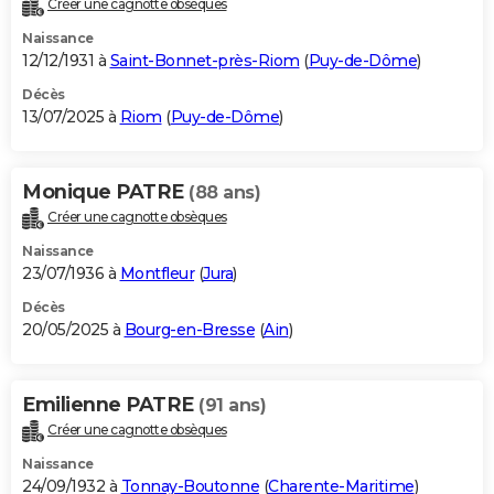
Créer une cagnotte obsèques
City break
Voyage de noces
Climat
Destinations
Voyage nature
Forum
+
PHOTO
Naissance
12/12/1931 à
Saint-Bonnet-près-Riom
(
Puy-de-Dôme
)
GUIDES D'ACHAT
Décès
13/07/2025 à
Riom
(
Puy-de-Dôme
)
BONS PLANS
CARTE DE VOEUX
Monique PATRE
(88 ans)
Carte Bonne année
Carte Pâques
Carte de Noël
Carte Saint-Valentin
Carte d'anniversaire
DICTIONNAIRE
Créer une cagnotte obsèques
Biographies
Expressions
Dictionnaire
Citations
Proverbes
PROGRAMME TV
Naissance
23/07/1936 à
Montfleur
(
Jura
)
COPAINS D'AVANT
Décès
20/05/2025 à
Bourg-en-Bresse
(
Ain
)
Se connecter
Collèges
Universités
Service militaire
S'inscrire
Lycées
Primaires
Entreprises
Avis de recherche
AVIS DE DÉCÈS
FORUM
Emilienne PATRE
(91 ans)
Lifestyle
Sport
Television
Cinema
Bricolage
Culture
Auto
Voyage
Créer une cagnotte obsèques
Naissance
24/09/1932 à
Tonnay-Boutonne
(
Charente-Maritime
)