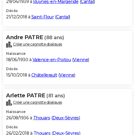
29/04/1939 à
Ruynes-en-Margeride
(
Cantal
)
Décès
21/12/2018 à
Saint-Flour
(
Cantal
)
Andre PATRE
(88 ans)
Créer une cagnotte obsèques
Naissance
18/06/1930 à
Valence-en-Poitou
(
Vienne
)
Décès
15/10/2018 à
Châtellerault
(
Vienne
)
Arlette PATRE
(81 ans)
Créer une cagnotte obsèques
Naissance
26/08/1936 à
Thouars
(
Deux-Sèvres
)
Décès
26/02/2018 à
Thouars
(
Deux-Sèvres
)