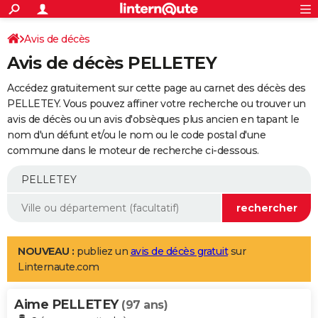
ACTUALITÉS
Connexion
S'inscrire
Avis de décès
Rechercher
Société
Education
Villes
Politique
Faits Divers
Monde
+
SPORT
Avis de décès PELLETEY
Football
Cyclisme
Forum
Coupe du monde 2026
Tennis
Rugby
CULTURE
Accédez gratuitement sur cette page au carnet des décès des
TNT
Cinéma
Musique
Programme TV
Streaming
Sorties cinéma
+
PELLETEY. Vous pouvez affiner votre recherche ou trouver un
FINANCE
avis de décès ou un avis d'obsèques plus ancien en tapant le
Impôts
Immobilier
Banque
Crédit
Retraite
Epargne
Risques naturels par ville
Assurance
AUTO
nom d'un défunt et/ou le nom ou le code postal d'une
commune dans le moteur de recherche ci-dessous.
Réserver un essai
Berlines
Forum auto
Essais
Citadines
SUV
+
HIGH-TECH
Meilleur smartphone
Ordinateurs
Guide high-tech
Mobiles
Internet
Jeux vidéo
+
BRICOLAGE
Aménagement intérieur
Cuisine
Jardinage
+
Forum
Extérieur
Salle de bains
Rangement
WEEK-END
Escapades
Expositions
Week-end nature
Guides de France
Patrimoine
Musées
+
LIFESTYLE
NOUVEAU :
publiez un
avis de décès gratuit
sur
Linternaute.com
Bien-être
Mode
+
Art de vivre
Loisirs
Modes de vie
SANTE
Aime PELLETEY
Guide de la santé
Médicaments
+
Alimentation
Maladies
Sommeil
(97 ans)
VOYAGE