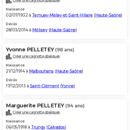
Créer une cagnotte obsèques
Naissance
02/07/1932 à
Ternuay-Melay-et-Saint-Hilaire
(
Haute-Saône
)
Décès
28/03/2014 à
Mélisey
(
Haute-Saône
)
Yvonne PELLETEY
(98 ans)
Créer une cagnotte obsèques
Naissance
21/12/1914 à
Malbouhans
(
Haute-Saône
)
Décès
17/12/2013 à
Saint-Clément
(
Yonne
)
Marguerite PELLETEY
(94 ans)
Créer une cagnotte obsèques
Naissance
06/05/1918 à
Trungy
(
Calvados
)