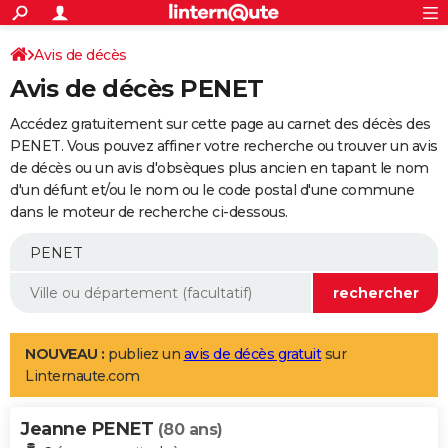
ACTUALITÉS
Connexion
S'inscrire
Avis de décès
Rechercher
Société
Education
Villes
Politique
Faits Divers
Monde
+
SPORT
Avis de décès PENET
Football
Cyclisme
Forum
Coupe du monde 2026
Tennis
Rugby
CULTURE
Accédez gratuitement sur cette page au carnet des décès des
TNT
Cinéma
Musique
Programme TV
Streaming
Sorties cinéma
+
PENET. Vous pouvez affiner votre recherche ou trouver un avis
FINANCE
de décès ou un avis d'obsèques plus ancien en tapant le nom
Impôts
Immobilier
Banque
Crédit
Retraite
Epargne
Risques naturels par ville
Assurance
AUTO
d'un défunt et/ou le nom ou le code postal d'une commune
dans le moteur de recherche ci-dessous.
Réserver un essai
Berlines
Forum auto
Essais
Citadines
SUV
+
HIGH-TECH
Meilleur smartphone
Ordinateurs
Guide high-tech
Mobiles
Internet
Jeux vidéo
+
BRICOLAGE
Aménagement intérieur
Cuisine
Jardinage
+
Forum
Extérieur
Salle de bains
Rangement
WEEK-END
Escapades
Expositions
Week-end nature
Guides de France
Patrimoine
Musées
+
LIFESTYLE
NOUVEAU :
publiez un
avis de décès gratuit
sur
Linternaute.com
Bien-être
Mode
+
Art de vivre
Loisirs
Modes de vie
SANTE
Jeanne PENET
Guide de la santé
Médicaments
+
Alimentation
Maladies
Sommeil
(80 ans)
VOYAGE