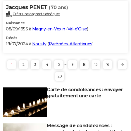
Jacques PENET
(70 ans)
Créer une cagnotte obsèques
Naissance
08/09/1953 à
Magny-en-Vexin
(
Val-d'Oise
)
Décès
19/07/2024 à
Nousty
(
Pyrénées-Atlantiques
)
...
1
2
3
4
5
9
13
15
16
20
Carte de condoléances : envoyer
gratuitement une carte
Message de condoléances :