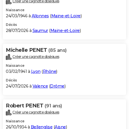
Créer une cagnotte obsèques
City break
Voyage de noces
Climat
Destinations
Voyage nature
Forum
+
PHOTO
Naissance
24/03/1946 à
Allonnes
(
Maine-et-Loire
)
GUIDES D'ACHAT
Décès
28/07/2026 à
Saumur
(
Maine-et-Loire
)
BONS PLANS
CARTE DE VOEUX
Michelle PENET
(85 ans)
Carte Bonne année
Carte Pâques
Carte de Noël
Carte Saint-Valentin
Carte d'anniversaire
DICTIONNAIRE
Créer une cagnotte obsèques
Biographies
Expressions
Dictionnaire
Citations
Proverbes
PROGRAMME TV
Naissance
03/02/1941 à
Lyon
(
Rhône
)
COPAINS D'AVANT
Décès
24/07/2026 à
Valence
(
Drôme
)
Se connecter
Collèges
Universités
Service militaire
S'inscrire
Lycées
Primaires
Entreprises
Avis de recherche
AVIS DE DÉCÈS
FORUM
Robert PENET
(91 ans)
Lifestyle
Sport
Television
Cinema
Bricolage
Culture
Auto
Voyage
Créer une cagnotte obsèques
Naissance
26/10/1934 à
Bellenglise
(
Aisne
)