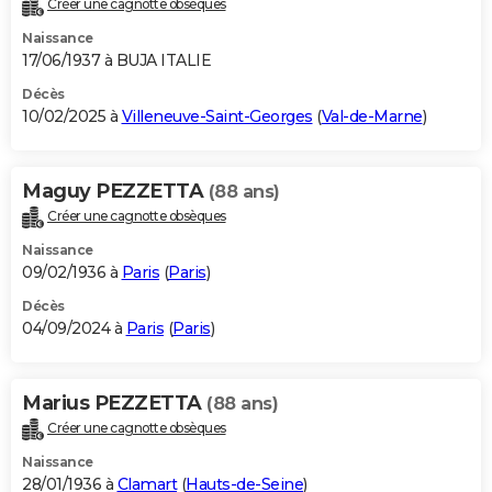
Créer une cagnotte obsèques
City break
Voyage de noces
Climat
Destinations
Voyage nature
Forum
+
PHOTO
Naissance
17/06/1937 à BUJA ITALIE
GUIDES D'ACHAT
Décès
10/02/2025 à
Villeneuve-Saint-Georges
(
Val-de-Marne
)
BONS PLANS
CARTE DE VOEUX
Maguy PEZZETTA
(88 ans)
Carte Bonne année
Carte Pâques
Carte de Noël
Carte Saint-Valentin
Carte d'anniversaire
DICTIONNAIRE
Créer une cagnotte obsèques
Biographies
Expressions
Dictionnaire
Citations
Proverbes
PROGRAMME TV
Naissance
09/02/1936 à
Paris
(
Paris
)
COPAINS D'AVANT
Décès
04/09/2024 à
Paris
(
Paris
)
Se connecter
Collèges
Universités
Service militaire
S'inscrire
Lycées
Primaires
Entreprises
Avis de recherche
AVIS DE DÉCÈS
FORUM
Marius PEZZETTA
(88 ans)
Lifestyle
Sport
Television
Cinema
Bricolage
Culture
Auto
Voyage
Créer une cagnotte obsèques
Naissance
28/01/1936 à
Clamart
(
Hauts-de-Seine
)