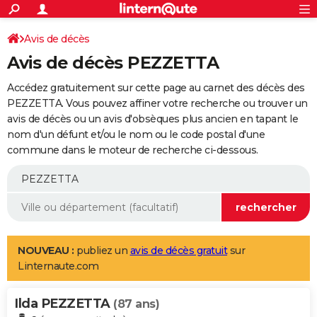
ACTUALITÉS
Connexion
S'inscrire
Avis de décès
Rechercher
Société
Education
Villes
Politique
Faits Divers
Monde
+
SPORT
Avis de décès PEZZETTA
Football
Cyclisme
Forum
Coupe du monde 2026
Tennis
Rugby
CULTURE
Accédez gratuitement sur cette page au carnet des décès des
TNT
Cinéma
Musique
Programme TV
Streaming
Sorties cinéma
+
PEZZETTA. Vous pouvez affiner votre recherche ou trouver un
FINANCE
avis de décès ou un avis d'obsèques plus ancien en tapant le
Impôts
Immobilier
Banque
Crédit
Retraite
Epargne
Risques naturels par ville
Assurance
AUTO
nom d'un défunt et/ou le nom ou le code postal d'une
commune dans le moteur de recherche ci-dessous.
Réserver un essai
Berlines
Forum auto
Essais
Citadines
SUV
+
HIGH-TECH
Meilleur smartphone
Ordinateurs
Guide high-tech
Mobiles
Internet
Jeux vidéo
+
BRICOLAGE
Aménagement intérieur
Cuisine
Jardinage
+
Forum
Extérieur
Salle de bains
Rangement
WEEK-END
Escapades
Expositions
Week-end nature
Guides de France
Patrimoine
Musées
+
LIFESTYLE
NOUVEAU :
publiez un
avis de décès gratuit
sur
Linternaute.com
Bien-être
Mode
+
Art de vivre
Loisirs
Modes de vie
SANTE
Ilda PEZZETTA
Guide de la santé
Médicaments
+
Alimentation
Maladies
Sommeil
(87 ans)
VOYAGE