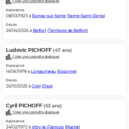
Créer une cagnotte obsèques
City break
Voyage de noces
Climat
Destinations
Voyage nature
Forum
+
PHOTO
Naissance
08/03/1923 à
Épinay-sur-Seine
(
Seine-Saint-Denis
)
GUIDES D'ACHAT
Décès
26/04/2026 à
Belfort
(
Territoire de Belfort
)
BONS PLANS
CARTE DE VOEUX
Ludovic PICHOFF
(47 ans)
Carte Bonne année
Carte Pâques
Carte de Noël
Carte Saint-Valentin
Carte d'anniversaire
DICTIONNAIRE
Créer une cagnotte obsèques
Biographies
Expressions
Dictionnaire
Citations
Proverbes
PROGRAMME TV
Naissance
14/06/1978 à
Longjumeau
(
Essonne
)
COPAINS D'AVANT
Décès
26/10/2025 à
Creil
(
Oise
)
Se connecter
Collèges
Universités
Service militaire
S'inscrire
Lycées
Primaires
Entreprises
Avis de recherche
AVIS DE DÉCÈS
FORUM
Cyril PICHOFF
(53 ans)
Lifestyle
Sport
Television
Cinema
Bricolage
Culture
Auto
Voyage
Créer une cagnotte obsèques
Naissance
24/02/1972 à
Vitry-le-François
(
Marne
)