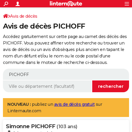
ACTUALITÉS
Connexion
S'inscrire
Avis de décès
Rechercher
Société
Education
Villes
Politique
Faits Divers
Monde
+
SPORT
Avis de décès PICHOFF
Football
Cyclisme
Forum
Coupe du monde 2026
Tennis
Rugby
CULTURE
Accédez gratuitement sur cette page au carnet des décès des
TNT
Cinéma
Musique
Programme TV
Streaming
Sorties cinéma
+
PICHOFF. Vous pouvez affiner votre recherche ou trouver un
FINANCE
avis de décès ou un avis d'obsèques plus ancien en tapant le
Impôts
Immobilier
Banque
Crédit
Retraite
Epargne
Risques naturels par ville
Assurance
AUTO
nom d'un défunt et/ou le nom ou le code postal d'une
commune dans le moteur de recherche ci-dessous.
Réserver un essai
Berlines
Forum auto
Essais
Citadines
SUV
+
HIGH-TECH
Meilleur smartphone
Ordinateurs
Guide high-tech
Mobiles
Internet
Jeux vidéo
+
BRICOLAGE
Aménagement intérieur
Cuisine
Jardinage
+
Forum
Extérieur
Salle de bains
Rangement
WEEK-END
Escapades
Expositions
Week-end nature
Guides de France
Patrimoine
Musées
+
LIFESTYLE
NOUVEAU :
publiez un
avis de décès gratuit
sur
Linternaute.com
Bien-être
Mode
+
Art de vivre
Loisirs
Modes de vie
SANTE
Simonne PICHOFF
Guide de la santé
Médicaments
+
Alimentation
Maladies
Sommeil
(103 ans)
VOYAGE