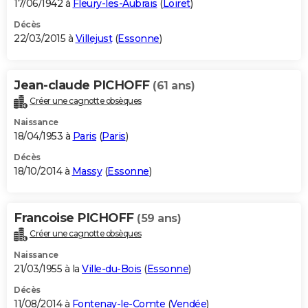
17/06/1942 à
Fleury-les-Aubrais
(
Loiret
)
Décès
22/03/2015 à
Villejust
(
Essonne
)
Jean-claude PICHOFF
(61 ans)
Créer une cagnotte obsèques
Naissance
18/04/1953 à
Paris
(
Paris
)
Décès
18/10/2014 à
Massy
(
Essonne
)
Francoise PICHOFF
(59 ans)
Créer une cagnotte obsèques
Naissance
21/03/1955 à la
Ville-du-Bois
(
Essonne
)
Décès
11/08/2014 à
Fontenay-le-Comte
(
Vendée
)