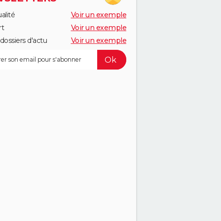
alité
Voir un exemple
rt
Voir un exemple
dossiers d'actu
Voir un exemple