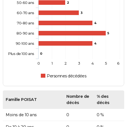
50-60 ans
2
60-70 ans
3
70-80 ans
4
80-90 ans
5
90-100 ans
4
Plus de 100 ans
0
0
1
2
3
4
5
6
Personnes décédées
Nombre de
% des
Famille POISAT
décès
décès
Moins de 10 ans
0
0 %
De 10 à 20 ans
0
0 %