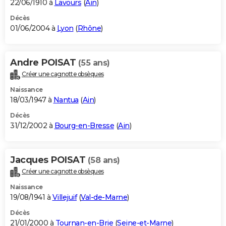
22/06/1910 à
Lavours
(
Ain
)
Décès
01/06/2004 à
Lyon
(
Rhône
)
Andre POISAT
(55 ans)
Créer une cagnotte obsèques
Naissance
18/03/1947 à
Nantua
(
Ain
)
Décès
31/12/2002 à
Bourg-en-Bresse
(
Ain
)
Jacques POISAT
(58 ans)
Créer une cagnotte obsèques
Naissance
19/08/1941 à
Villejuif
(
Val-de-Marne
)
Décès
21/01/2000 à
Tournan-en-Brie
(
Seine-et-Marne
)