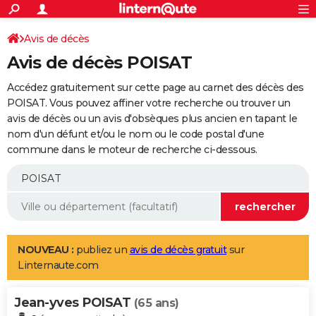
ACTUALITÉS
Connexion
S'inscrire
Avis de décès
Rechercher
Société
Education
Villes
Politique
Faits Divers
Monde
+
SPORT
Avis de décès POISAT
Football
Cyclisme
Forum
Coupe du monde 2026
Tennis
Rugby
CULTURE
Accédez gratuitement sur cette page au carnet des décès des
TNT
Cinéma
Musique
Programme TV
Streaming
Sorties cinéma
+
POISAT. Vous pouvez affiner votre recherche ou trouver un
FINANCE
avis de décès ou un avis d'obsèques plus ancien en tapant le
Impôts
Immobilier
Banque
Crédit
Retraite
Epargne
Risques naturels par ville
Assurance
AUTO
nom d'un défunt et/ou le nom ou le code postal d'une
commune dans le moteur de recherche ci-dessous.
Réserver un essai
Berlines
Forum auto
Essais
Citadines
SUV
+
HIGH-TECH
Meilleur smartphone
Ordinateurs
Guide high-tech
Mobiles
Internet
Jeux vidéo
+
BRICOLAGE
Aménagement intérieur
Cuisine
Jardinage
+
Forum
Extérieur
Salle de bains
Rangement
WEEK-END
Escapades
Expositions
Week-end nature
Guides de France
Patrimoine
Musées
+
LIFESTYLE
NOUVEAU :
publiez un
avis de décès gratuit
sur
Linternaute.com
Bien-être
Mode
+
Art de vivre
Loisirs
Modes de vie
SANTE
Jean-yves POISAT
Guide de la santé
Médicaments
+
Alimentation
Maladies
Sommeil
(65 ans)
VOYAGE