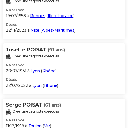
Créer une cagnotte obsèques
City break
Voyage de noces
Climat
Destinations
Voyage nature
Forum
+
PHOTO
Naissance
19/07/1958 à
Rennes
(
Ille-et-Vilaine
)
GUIDES D'ACHAT
Décès
22/11/2023 à
Nice
(
Alpes-Maritimes
)
BONS PLANS
CARTE DE VOEUX
Josette POISAT
(91 ans)
Carte Bonne année
Carte Pâques
Carte de Noël
Carte Saint-Valentin
Carte d'anniversaire
DICTIONNAIRE
Créer une cagnotte obsèques
Biographies
Expressions
Dictionnaire
Citations
Proverbes
PROGRAMME TV
Naissance
20/07/1931 à
Lyon
(
Rhône
)
COPAINS D'AVANT
Décès
22/07/2022 à
Lyon
(
Rhône
)
Se connecter
Collèges
Universités
Service militaire
S'inscrire
Lycées
Primaires
Entreprises
Avis de recherche
AVIS DE DÉCÈS
FORUM
Serge POISAT
(61 ans)
Lifestyle
Sport
Television
Cinema
Bricolage
Culture
Auto
Voyage
Créer une cagnotte obsèques
Naissance
11/12/1959 à
Toulon
(
Var
)