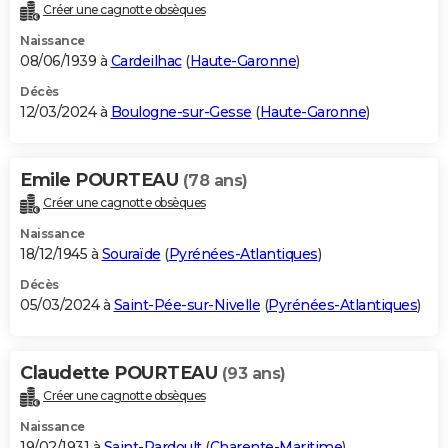
Créer une cagnotte obsèques
Naissance
08/06/1939 à
Cardeilhac
(
Haute-Garonne
)
Décès
12/03/2024 à
Boulogne-sur-Gesse
(
Haute-Garonne
)
Emile POURTEAU
(78 ans)
Créer une cagnotte obsèques
Naissance
18/12/1945 à
Souraïde
(
Pyrénées-Atlantiques
)
Décès
05/03/2024 à
Saint-Pée-sur-Nivelle
(
Pyrénées-Atlantiques
)
Claudette POURTEAU
(93 ans)
Créer une cagnotte obsèques
Naissance
19/02/1931 à
Saint-Pardoult
(
Charente-Maritime
)