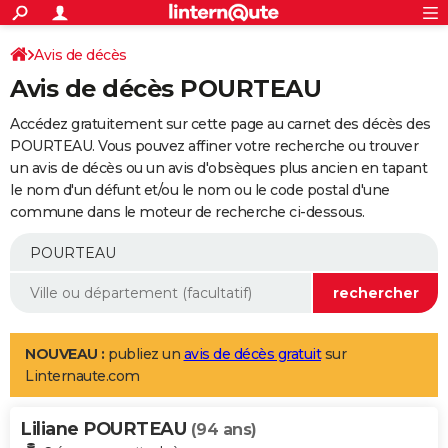
ACTUALITÉS
Connexion
S'inscrire
Avis de décès
Rechercher
Société
Education
Villes
Politique
Faits Divers
Monde
+
SPORT
Avis de décès POURTEAU
Football
Cyclisme
Forum
Coupe du monde 2026
Tennis
Rugby
CULTURE
Accédez gratuitement sur cette page au carnet des décès des
TNT
Cinéma
Musique
Programme TV
Streaming
Sorties cinéma
+
POURTEAU. Vous pouvez affiner votre recherche ou trouver
FINANCE
un avis de décès ou un avis d'obsèques plus ancien en tapant
Impôts
Immobilier
Banque
Crédit
Retraite
Epargne
Risques naturels par ville
Assurance
AUTO
le nom d'un défunt et/ou le nom ou le code postal d'une
commune dans le moteur de recherche ci-dessous.
Réserver un essai
Berlines
Forum auto
Essais
Citadines
SUV
+
HIGH-TECH
Meilleur smartphone
Ordinateurs
Guide high-tech
Mobiles
Internet
Jeux vidéo
+
BRICOLAGE
Aménagement intérieur
Cuisine
Jardinage
+
Forum
Extérieur
Salle de bains
Rangement
WEEK-END
Escapades
Expositions
Week-end nature
Guides de France
Patrimoine
Musées
+
LIFESTYLE
NOUVEAU :
publiez un
avis de décès gratuit
sur
Linternaute.com
Bien-être
Mode
+
Art de vivre
Loisirs
Modes de vie
SANTE
Liliane POURTEAU
Guide de la santé
Médicaments
+
Alimentation
Maladies
Sommeil
(94 ans)
VOYAGE