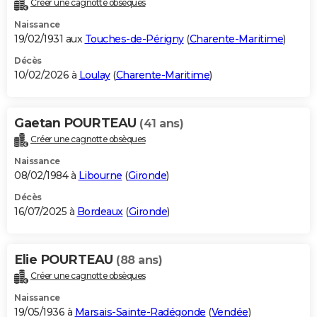
Créer une cagnotte obsèques
City break
Voyage de noces
Climat
Destinations
Voyage nature
Forum
+
PHOTO
Naissance
19/02/1931 aux
Touches-de-Périgny
(
Charente-Maritime
)
GUIDES D'ACHAT
Décès
10/02/2026 à
Loulay
(
Charente-Maritime
)
BONS PLANS
CARTE DE VOEUX
Gaetan POURTEAU
(41 ans)
Carte Bonne année
Carte Pâques
Carte de Noël
Carte Saint-Valentin
Carte d'anniversaire
DICTIONNAIRE
Créer une cagnotte obsèques
Biographies
Expressions
Dictionnaire
Citations
Proverbes
PROGRAMME TV
Naissance
08/02/1984 à
Libourne
(
Gironde
)
COPAINS D'AVANT
Décès
16/07/2025 à
Bordeaux
(
Gironde
)
Se connecter
Collèges
Universités
Service militaire
S'inscrire
Lycées
Primaires
Entreprises
Avis de recherche
AVIS DE DÉCÈS
FORUM
Elie POURTEAU
(88 ans)
Lifestyle
Sport
Television
Cinema
Bricolage
Culture
Auto
Voyage
Créer une cagnotte obsèques
Naissance
19/05/1936 à
Marsais-Sainte-Radégonde
(
Vendée
)