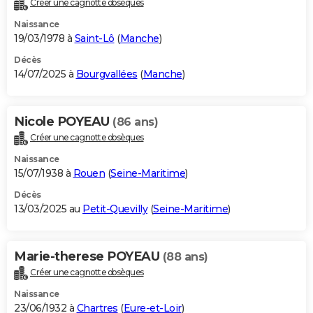
Créer une cagnotte obsèques
City break
Voyage de noces
Climat
Destinations
Voyage nature
Forum
+
PHOTO
Naissance
19/03/1978 à
Saint-Lô
(
Manche
)
GUIDES D'ACHAT
Décès
14/07/2025 à
Bourgvallées
(
Manche
)
BONS PLANS
CARTE DE VOEUX
Nicole POYEAU
(86 ans)
Carte Bonne année
Carte Pâques
Carte de Noël
Carte Saint-Valentin
Carte d'anniversaire
DICTIONNAIRE
Créer une cagnotte obsèques
Biographies
Expressions
Dictionnaire
Citations
Proverbes
PROGRAMME TV
Naissance
15/07/1938 à
Rouen
(
Seine-Maritime
)
COPAINS D'AVANT
Décès
13/03/2025 au
Petit-Quevilly
(
Seine-Maritime
)
Se connecter
Collèges
Universités
Service militaire
S'inscrire
Lycées
Primaires
Entreprises
Avis de recherche
AVIS DE DÉCÈS
FORUM
Marie-therese POYEAU
(88 ans)
Lifestyle
Sport
Television
Cinema
Bricolage
Culture
Auto
Voyage
Créer une cagnotte obsèques
Naissance
23/06/1932 à
Chartres
(
Eure-et-Loir
)