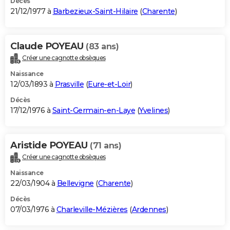
Décès
21/12/1977 à
Barbezieux-Saint-Hilaire
(
Charente
)
Claude POYEAU
(83 ans)
Créer une cagnotte obsèques
Naissance
12/03/1893 à
Prasville
(
Eure-et-Loir
)
Décès
17/12/1976 à
Saint-Germain-en-Laye
(
Yvelines
)
Aristide POYEAU
(71 ans)
Créer une cagnotte obsèques
Naissance
22/03/1904 à
Bellevigne
(
Charente
)
Décès
07/03/1976 à
Charleville-Mézières
(
Ardennes
)