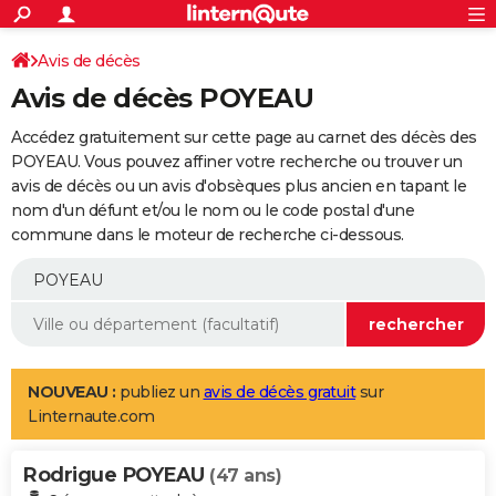
ACTUALITÉS
Connexion
S'inscrire
Avis de décès
Rechercher
Société
Education
Villes
Politique
Faits Divers
Monde
+
SPORT
Avis de décès POYEAU
Football
Cyclisme
Forum
Coupe du monde 2026
Tennis
Rugby
CULTURE
Accédez gratuitement sur cette page au carnet des décès des
TNT
Cinéma
Musique
Programme TV
Streaming
Sorties cinéma
+
POYEAU. Vous pouvez affiner votre recherche ou trouver un
FINANCE
avis de décès ou un avis d'obsèques plus ancien en tapant le
Impôts
Immobilier
Banque
Crédit
Retraite
Epargne
Risques naturels par ville
Assurance
AUTO
nom d'un défunt et/ou le nom ou le code postal d'une
commune dans le moteur de recherche ci-dessous.
Réserver un essai
Berlines
Forum auto
Essais
Citadines
SUV
+
HIGH-TECH
Meilleur smartphone
Ordinateurs
Guide high-tech
Mobiles
Internet
Jeux vidéo
+
BRICOLAGE
Aménagement intérieur
Cuisine
Jardinage
+
Forum
Extérieur
Salle de bains
Rangement
WEEK-END
Escapades
Expositions
Week-end nature
Guides de France
Patrimoine
Musées
+
LIFESTYLE
NOUVEAU :
publiez un
avis de décès gratuit
sur
Linternaute.com
Bien-être
Mode
+
Art de vivre
Loisirs
Modes de vie
SANTE
Rodrigue POYEAU
Guide de la santé
Médicaments
+
Alimentation
Maladies
Sommeil
(47 ans)
VOYAGE