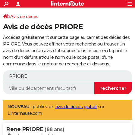
ACTUALITÉS
Connexion
S'inscrire
Avis de décès
Rechercher
Société
Education
Villes
Politique
Faits Divers
Monde
+
SPORT
Avis de décès PRIORE
Football
Cyclisme
Forum
Coupe du monde 2026
Tennis
Rugby
CULTURE
Accédez gratuitement sur cette page au carnet des décès des
TNT
Cinéma
Musique
Programme TV
Streaming
Sorties cinéma
+
PRIORE. Vous pouvez affiner votre recherche ou trouver un
FINANCE
avis de décès ou un avis d'obsèques plus ancien en tapant le
Impôts
Immobilier
Banque
Crédit
Retraite
Epargne
Risques naturels par ville
Assurance
AUTO
nom d'un défunt et/ou le nom ou le code postal d'une
commune dans le moteur de recherche ci-dessous.
Réserver un essai
Berlines
Forum auto
Essais
Citadines
SUV
+
HIGH-TECH
Meilleur smartphone
Ordinateurs
Guide high-tech
Mobiles
Internet
Jeux vidéo
+
BRICOLAGE
Aménagement intérieur
Cuisine
Jardinage
+
Forum
Extérieur
Salle de bains
Rangement
WEEK-END
Escapades
Expositions
Week-end nature
Guides de France
Patrimoine
Musées
+
LIFESTYLE
NOUVEAU :
publiez un
avis de décès gratuit
sur
Linternaute.com
Bien-être
Mode
+
Art de vivre
Loisirs
Modes de vie
SANTE
Rene PRIORE
Guide de la santé
Médicaments
+
Alimentation
Maladies
Sommeil
(88 ans)
VOYAGE