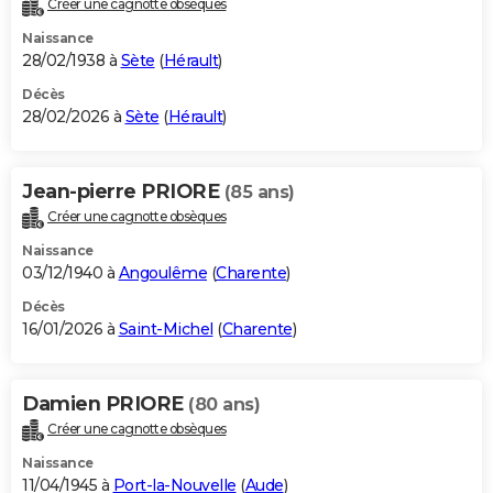
Créer une cagnotte obsèques
City break
Voyage de noces
Climat
Destinations
Voyage nature
Forum
+
PHOTO
Naissance
28/02/1938 à
Sète
(
Hérault
)
GUIDES D'ACHAT
Décès
28/02/2026 à
Sète
(
Hérault
)
BONS PLANS
CARTE DE VOEUX
Jean-pierre PRIORE
(85 ans)
Carte Bonne année
Carte Pâques
Carte de Noël
Carte Saint-Valentin
Carte d'anniversaire
DICTIONNAIRE
Créer une cagnotte obsèques
Biographies
Expressions
Dictionnaire
Citations
Proverbes
PROGRAMME TV
Naissance
03/12/1940 à
Angoulême
(
Charente
)
COPAINS D'AVANT
Décès
16/01/2026 à
Saint-Michel
(
Charente
)
Se connecter
Collèges
Universités
Service militaire
S'inscrire
Lycées
Primaires
Entreprises
Avis de recherche
AVIS DE DÉCÈS
FORUM
Damien PRIORE
(80 ans)
Lifestyle
Sport
Television
Cinema
Bricolage
Culture
Auto
Voyage
Créer une cagnotte obsèques
Naissance
11/04/1945 à
Port-la-Nouvelle
(
Aude
)