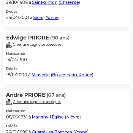
29/10/1906 à
Saint-Simon
(
Charente
)
Décès
24/04/2001 à
Sens
(
Yonne
)
Edwige PRIORE
(90 ans)
Créer une cagnotte obsèques
Naissance
14/04/1910
Décès
18/11/2000 à
Marseille
(
Bouches-du-Rhône
)
Andre PRIORE
(67 ans)
Créer une cagnotte obsèques
Naissance
08/05/1931 à
Marigny-l'Église
(
Nièvre
)
Décès
26/01/1999 à
Quarré-les-Tombes
(
Yonne
)