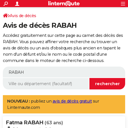
ACTUALITÉS
Connexion
S'inscrire
Avis de décès
Rechercher
Société
Education
Villes
Politique
Faits Divers
Monde
+
SPORT
Avis de décès RABAH
Football
Cyclisme
Forum
Coupe du monde 2026
Tennis
Rugby
CULTURE
Accédez gratuitement sur cette page au carnet des décès des
TNT
Cinéma
Musique
Programme TV
Streaming
Sorties cinéma
+
RABAH. Vous pouvez affiner votre recherche ou trouver un
FINANCE
avis de décès ou un avis d'obsèques plus ancien en tapant le
Impôts
Immobilier
Banque
Crédit
Retraite
Epargne
Risques naturels par ville
Assurance
AUTO
nom d'un défunt et/ou le nom ou le code postal d'une
commune dans le moteur de recherche ci-dessous.
Réserver un essai
Berlines
Forum auto
Essais
Citadines
SUV
+
HIGH-TECH
Meilleur smartphone
Ordinateurs
Guide high-tech
Mobiles
Internet
Jeux vidéo
+
BRICOLAGE
Aménagement intérieur
Cuisine
Jardinage
+
Forum
Extérieur
Salle de bains
Rangement
WEEK-END
Escapades
Expositions
Week-end nature
Guides de France
Patrimoine
Musées
+
LIFESTYLE
NOUVEAU :
publiez un
avis de décès gratuit
sur
Linternaute.com
Bien-être
Mode
+
Art de vivre
Loisirs
Modes de vie
SANTE
Fatma RABAH
Guide de la santé
Médicaments
+
Alimentation
Maladies
Sommeil
(63 ans)
VOYAGE