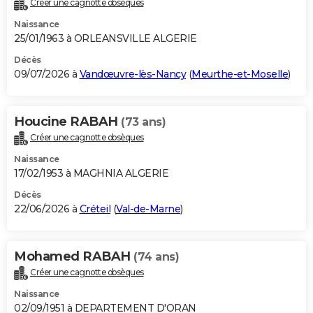
Créer une cagnotte obsèques
City break
Voyage de noces
Climat
Destinations
Voyage nature
Forum
+
PHOTO
Naissance
25/01/1963 à ORLEANSVILLE ALGERIE
GUIDES D'ACHAT
Décès
09/07/2026 à
Vandœuvre-lès-Nancy
(
Meurthe-et-Moselle
)
BONS PLANS
CARTE DE VOEUX
Houcine RABAH
(73 ans)
Carte Bonne année
Carte Pâques
Carte de Noël
Carte Saint-Valentin
Carte d'anniversaire
DICTIONNAIRE
Créer une cagnotte obsèques
Biographies
Expressions
Dictionnaire
Citations
Proverbes
PROGRAMME TV
Naissance
17/02/1953 à MAGHNIA ALGERIE
COPAINS D'AVANT
Décès
22/06/2026 à
Créteil
(
Val-de-Marne
)
Se connecter
Collèges
Universités
Service militaire
S'inscrire
Lycées
Primaires
Entreprises
Avis de recherche
AVIS DE DÉCÈS
FORUM
Mohamed RABAH
(74 ans)
Lifestyle
Sport
Television
Cinema
Bricolage
Culture
Auto
Voyage
Créer une cagnotte obsèques
Naissance
02/09/1951 à DEPARTEMENT D'ORAN