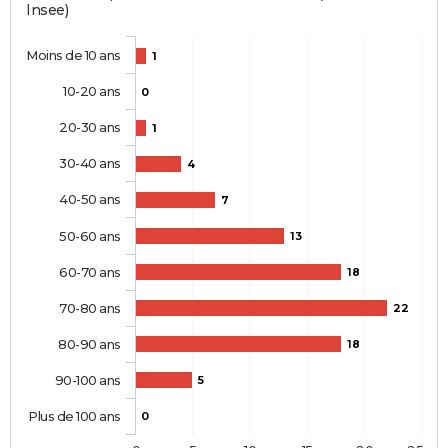
Insee)
Moins de 10 ans
1
10-20 ans
0
20-30 ans
1
30-40 ans
4
40-50 ans
7
50-60 ans
13
60-70 ans
18
70-80 ans
22
80-90 ans
18
90-100 ans
5
Plus de 100 ans
0