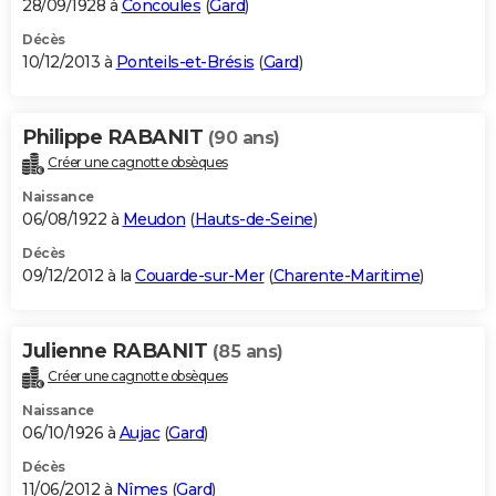
28/09/1928 à
Concoules
(
Gard
)
Décès
10/12/2013 à
Ponteils-et-Brésis
(
Gard
)
Philippe RABANIT
(90 ans)
Créer une cagnotte obsèques
Naissance
06/08/1922 à
Meudon
(
Hauts-de-Seine
)
Décès
09/12/2012 à la
Couarde-sur-Mer
(
Charente-Maritime
)
Julienne RABANIT
(85 ans)
Créer une cagnotte obsèques
Naissance
06/10/1926 à
Aujac
(
Gard
)
Décès
11/06/2012 à
Nîmes
(
Gard
)