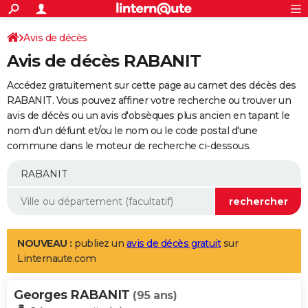
ACTUALITÉS
Connexion
S'inscrire
Avis de décès
Rechercher
Société
Education
Villes
Politique
Faits Divers
Monde
+
SPORT
Avis de décès RABANIT
Football
Cyclisme
Forum
Coupe du monde 2026
Tennis
Rugby
CULTURE
Accédez gratuitement sur cette page au carnet des décès des
TNT
Cinéma
Musique
Programme TV
Streaming
Sorties cinéma
+
RABANIT. Vous pouvez affiner votre recherche ou trouver un
FINANCE
avis de décès ou un avis d'obsèques plus ancien en tapant le
Impôts
Immobilier
Banque
Crédit
Retraite
Epargne
Risques naturels par ville
Assurance
AUTO
nom d'un défunt et/ou le nom ou le code postal d'une
commune dans le moteur de recherche ci-dessous.
Réserver un essai
Berlines
Forum auto
Essais
Citadines
SUV
+
HIGH-TECH
Meilleur smartphone
Ordinateurs
Guide high-tech
Mobiles
Internet
Jeux vidéo
+
BRICOLAGE
Aménagement intérieur
Cuisine
Jardinage
+
Forum
Extérieur
Salle de bains
Rangement
WEEK-END
Escapades
Expositions
Week-end nature
Guides de France
Patrimoine
Musées
+
LIFESTYLE
NOUVEAU :
publiez un
avis de décès gratuit
sur
Linternaute.com
Bien-être
Mode
+
Art de vivre
Loisirs
Modes de vie
SANTE
Georges RABANIT
Guide de la santé
Médicaments
+
Alimentation
Maladies
Sommeil
(95 ans)
VOYAGE