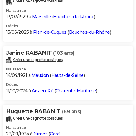
Créer une cagnotte obsèques
City break
Voyage de noces
Climat
Destinations
Voyage nature
Forum
+
PHOTO
Naissance
13/07/1929 à
Marseille
(
Bouches-du-Rhône
)
GUIDES D'ACHAT
Décès
15/06/2025 à
Plan-de-Cuques
(
Bouches-du-Rhône
)
BONS PLANS
CARTE DE VOEUX
Janine RABANIT
(103 ans)
Carte Bonne année
Carte Pâques
Carte de Noël
Carte Saint-Valentin
Carte d'anniversaire
DICTIONNAIRE
Créer une cagnotte obsèques
Biographies
Expressions
Dictionnaire
Citations
Proverbes
PROGRAMME TV
Naissance
14/04/1921 à
Meudon
(
Hauts-de-Seine
)
COPAINS D'AVANT
Décès
11/10/2024 à
Ars-en-Ré
(
Charente-Maritime
)
Se connecter
Collèges
Universités
Service militaire
S'inscrire
Lycées
Primaires
Entreprises
Avis de recherche
AVIS DE DÉCÈS
FORUM
Huguette RABANIT
(89 ans)
Lifestyle
Sport
Television
Cinema
Bricolage
Culture
Auto
Voyage
Créer une cagnotte obsèques
Naissance
23/09/1934 à
Nîmes
(
Gard
)