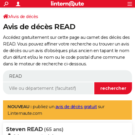
ACTUALITÉS
Connexion
S'inscrire
Avis de décès
Rechercher
Société
Education
Villes
Politique
Faits Divers
Monde
+
SPORT
Avis de décès READ
Football
Cyclisme
Forum
Coupe du monde 2026
Tennis
Rugby
CULTURE
Accédez gratuitement sur cette page au carnet des décès des
TNT
Cinéma
Musique
Programme TV
Streaming
Sorties cinéma
+
READ. Vous pouvez affiner votre recherche ou trouver un avis
FINANCE
de décès ou un avis d'obsèques plus ancien en tapant le nom
Impôts
Immobilier
Banque
Crédit
Retraite
Epargne
Risques naturels par ville
Assurance
AUTO
d'un défunt et/ou le nom ou le code postal d'une commune
dans le moteur de recherche ci-dessous.
Réserver un essai
Berlines
Forum auto
Essais
Citadines
SUV
+
HIGH-TECH
Meilleur smartphone
Ordinateurs
Guide high-tech
Mobiles
Internet
Jeux vidéo
+
BRICOLAGE
Aménagement intérieur
Cuisine
Jardinage
+
Forum
Extérieur
Salle de bains
Rangement
WEEK-END
Escapades
Expositions
Week-end nature
Guides de France
Patrimoine
Musées
+
LIFESTYLE
NOUVEAU :
publiez un
avis de décès gratuit
sur
Linternaute.com
Bien-être
Mode
+
Art de vivre
Loisirs
Modes de vie
SANTE
Steven READ
Guide de la santé
Médicaments
+
Alimentation
Maladies
Sommeil
(65 ans)
VOYAGE