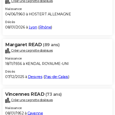
Créer une cagnotte obsèques
City break
Voyage de noces
Climat
Destinations
Voyage nature
Forum
+
PHOTO
Naissance
04/06/1960 à HOSTERT ALLEMAGNE
GUIDES D'ACHAT
Décès
08/01/2026 à
Lyon
(
Rhône
)
BONS PLANS
CARTE DE VOEUX
Margaret READ
(89 ans)
Carte Bonne année
Carte Pâques
Carte de Noël
Carte Saint-Valentin
Carte d'anniversaire
DICTIONNAIRE
Créer une cagnotte obsèques
Biographies
Expressions
Dictionnaire
Citations
Proverbes
PROGRAMME TV
Naissance
18/11/1936 à KENDAL ROYAUME-UNI
COPAINS D'AVANT
Décès
07/12/2025 à
Desvres
(
Pas-de-Calais
)
Se connecter
Collèges
Universités
Service militaire
S'inscrire
Lycées
Primaires
Entreprises
Avis de recherche
AVIS DE DÉCÈS
FORUM
Vincennes READ
(73 ans)
Lifestyle
Sport
Television
Cinema
Bricolage
Culture
Auto
Voyage
Créer une cagnotte obsèques
Naissance
08/01/1952 à
Cayenne