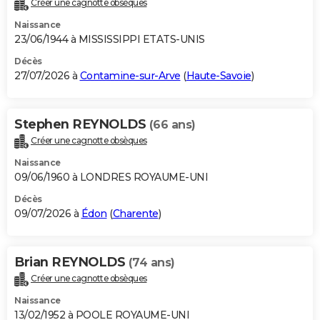
Créer une cagnotte obsèques
City break
Voyage de noces
Climat
Destinations
Voyage nature
Forum
+
PHOTO
Naissance
23/06/1944 à MISSISSIPPI ETATS-UNIS
GUIDES D'ACHAT
Décès
27/07/2026 à
Contamine-sur-Arve
(
Haute-Savoie
)
BONS PLANS
CARTE DE VOEUX
Stephen REYNOLDS
(66 ans)
Carte Bonne année
Carte Pâques
Carte de Noël
Carte Saint-Valentin
Carte d'anniversaire
DICTIONNAIRE
Créer une cagnotte obsèques
Biographies
Expressions
Dictionnaire
Citations
Proverbes
PROGRAMME TV
Naissance
09/06/1960 à LONDRES ROYAUME-UNI
COPAINS D'AVANT
Décès
09/07/2026 à
Édon
(
Charente
)
Se connecter
Collèges
Universités
Service militaire
S'inscrire
Lycées
Primaires
Entreprises
Avis de recherche
AVIS DE DÉCÈS
FORUM
Brian REYNOLDS
(74 ans)
Lifestyle
Sport
Television
Cinema
Bricolage
Culture
Auto
Voyage
Créer une cagnotte obsèques
Naissance
13/02/1952 à POOLE ROYAUME-UNI