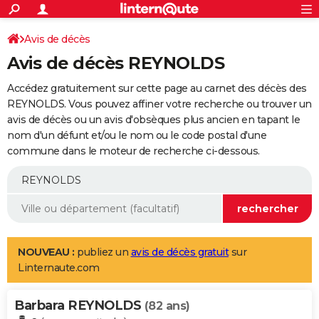
ACTUALITÉS
Connexion
S'inscrire
Avis de décès
Rechercher
Société
Education
Villes
Politique
Faits Divers
Monde
+
SPORT
Avis de décès REYNOLDS
Football
Cyclisme
Forum
Coupe du monde 2026
Tennis
Rugby
CULTURE
Accédez gratuitement sur cette page au carnet des décès des
TNT
Cinéma
Musique
Programme TV
Streaming
Sorties cinéma
+
REYNOLDS. Vous pouvez affiner votre recherche ou trouver un
FINANCE
avis de décès ou un avis d'obsèques plus ancien en tapant le
Impôts
Immobilier
Banque
Crédit
Retraite
Epargne
Risques naturels par ville
Assurance
AUTO
nom d'un défunt et/ou le nom ou le code postal d'une
commune dans le moteur de recherche ci-dessous.
Réserver un essai
Berlines
Forum auto
Essais
Citadines
SUV
+
HIGH-TECH
Meilleur smartphone
Ordinateurs
Guide high-tech
Mobiles
Internet
Jeux vidéo
+
BRICOLAGE
Aménagement intérieur
Cuisine
Jardinage
+
Forum
Extérieur
Salle de bains
Rangement
WEEK-END
Escapades
Expositions
Week-end nature
Guides de France
Patrimoine
Musées
+
LIFESTYLE
NOUVEAU :
publiez un
avis de décès gratuit
sur
Linternaute.com
Bien-être
Mode
+
Art de vivre
Loisirs
Modes de vie
SANTE
Barbara REYNOLDS
Guide de la santé
Médicaments
+
Alimentation
Maladies
Sommeil
(82 ans)
VOYAGE