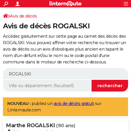
ACTUALITÉS
Connexion
S'inscrire
Avis de décès
Rechercher
Société
Education
Villes
Politique
Faits Divers
Monde
+
SPORT
Avis de décès ROGALSKI
Football
Cyclisme
Forum
Coupe du monde 2026
Tennis
Rugby
CULTURE
Accédez gratuitement sur cette page au carnet des décès des
TNT
Cinéma
Musique
Programme TV
Streaming
Sorties cinéma
+
ROGALSKI. Vous pouvez affiner votre recherche ou trouver un
FINANCE
avis de décès ou un avis d'obsèques plus ancien en tapant le
Impôts
Immobilier
Banque
Crédit
Retraite
Epargne
Risques naturels par ville
Assurance
AUTO
nom d'un défunt et/ou le nom ou le code postal d'une
commune dans le moteur de recherche ci-dessous.
Réserver un essai
Berlines
Forum auto
Essais
Citadines
SUV
+
HIGH-TECH
Meilleur smartphone
Ordinateurs
Guide high-tech
Mobiles
Internet
Jeux vidéo
+
BRICOLAGE
Aménagement intérieur
Cuisine
Jardinage
+
Forum
Extérieur
Salle de bains
Rangement
WEEK-END
Escapades
Expositions
Week-end nature
Guides de France
Patrimoine
Musées
+
LIFESTYLE
NOUVEAU :
publiez un
avis de décès gratuit
sur
Linternaute.com
Bien-être
Mode
+
Art de vivre
Loisirs
Modes de vie
SANTE
Marthe ROGALSKI
Guide de la santé
Médicaments
+
Alimentation
Maladies
Sommeil
(90 ans)
VOYAGE