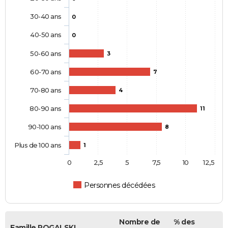
30-40 ans
0
40-50 ans
0
50-60 ans
3
60-70 ans
7
70-80 ans
4
80-90 ans
11
90-100 ans
8
Plus de 100 ans
1
0
2,5
5
7,5
10
12,5
Personnes décédées
Nombre de
% des
Famille ROGALSKI