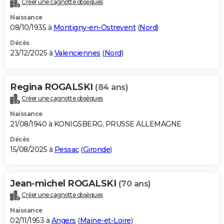
Créer une cagnotte obsèques
City break
Voyage de noces
Climat
Destinations
Voyage nature
Forum
+
PHOTO
Naissance
08/10/1935 à
Montigny-en-Ostrevent
(
Nord
)
GUIDES D'ACHAT
Décès
23/12/2025 à
Valenciennes
(
Nord
)
BONS PLANS
CARTE DE VOEUX
Regina ROGALSKI
(84 ans)
Carte Bonne année
Carte Pâques
Carte de Noël
Carte Saint-Valentin
Carte d'anniversaire
DICTIONNAIRE
Créer une cagnotte obsèques
Biographies
Expressions
Dictionnaire
Citations
Proverbes
PROGRAMME TV
Naissance
21/08/1940 à KONIGSBERG, PRUSSE ALLEMAGNE
COPAINS D'AVANT
Décès
15/08/2025 à
Pessac
(
Gironde
)
Se connecter
Collèges
Universités
Service militaire
S'inscrire
Lycées
Primaires
Entreprises
Avis de recherche
AVIS DE DÉCÈS
FORUM
Jean-michel ROGALSKI
(70 ans)
Lifestyle
Sport
Television
Cinema
Bricolage
Culture
Auto
Voyage
Créer une cagnotte obsèques
Naissance
02/11/1953 à
Angers
(
Maine-et-Loire
)