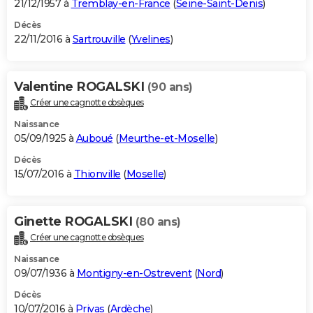
21/12/1957 à
Tremblay-en-France
(
Seine-Saint-Denis
)
Décès
22/11/2016 à
Sartrouville
(
Yvelines
)
Valentine ROGALSKI
(90 ans)
Créer une cagnotte obsèques
Naissance
05/09/1925 à
Auboué
(
Meurthe-et-Moselle
)
Décès
15/07/2016 à
Thionville
(
Moselle
)
Ginette ROGALSKI
(80 ans)
Créer une cagnotte obsèques
Naissance
09/07/1936 à
Montigny-en-Ostrevent
(
Nord
)
Décès
10/07/2016 à
Privas
(
Ardèche
)