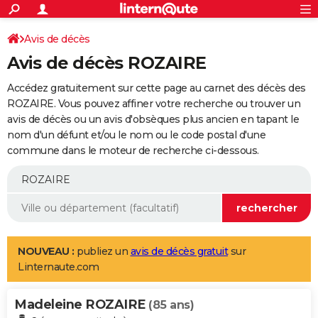
ACTUALITÉS
Connexion
S'inscrire
Avis de décès
Rechercher
Société
Education
Villes
Politique
Faits Divers
Monde
+
SPORT
Avis de décès ROZAIRE
Football
Cyclisme
Forum
Coupe du monde 2026
Tennis
Rugby
CULTURE
Accédez gratuitement sur cette page au carnet des décès des
TNT
Cinéma
Musique
Programme TV
Streaming
Sorties cinéma
+
ROZAIRE. Vous pouvez affiner votre recherche ou trouver un
FINANCE
avis de décès ou un avis d'obsèques plus ancien en tapant le
Impôts
Immobilier
Banque
Crédit
Retraite
Epargne
Risques naturels par ville
Assurance
AUTO
nom d'un défunt et/ou le nom ou le code postal d'une
commune dans le moteur de recherche ci-dessous.
Réserver un essai
Berlines
Forum auto
Essais
Citadines
SUV
+
HIGH-TECH
Meilleur smartphone
Ordinateurs
Guide high-tech
Mobiles
Internet
Jeux vidéo
+
BRICOLAGE
Aménagement intérieur
Cuisine
Jardinage
+
Forum
Extérieur
Salle de bains
Rangement
WEEK-END
Escapades
Expositions
Week-end nature
Guides de France
Patrimoine
Musées
+
LIFESTYLE
NOUVEAU :
publiez un
avis de décès gratuit
sur
Linternaute.com
Bien-être
Mode
+
Art de vivre
Loisirs
Modes de vie
SANTE
Madeleine ROZAIRE
Guide de la santé
Médicaments
+
Alimentation
Maladies
Sommeil
(85 ans)
VOYAGE