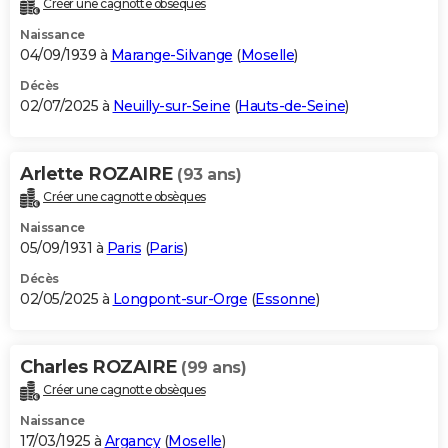
Créer une cagnotte obsèques
City break
Voyage de noces
Climat
Destinations
Voyage nature
Forum
+
PHOTO
Naissance
04/09/1939 à
Marange-Silvange
(
Moselle
)
GUIDES D'ACHAT
Décès
02/07/2025 à
Neuilly-sur-Seine
(
Hauts-de-Seine
)
BONS PLANS
CARTE DE VOEUX
Arlette ROZAIRE
(93 ans)
Carte Bonne année
Carte Pâques
Carte de Noël
Carte Saint-Valentin
Carte d'anniversaire
DICTIONNAIRE
Créer une cagnotte obsèques
Biographies
Expressions
Dictionnaire
Citations
Proverbes
PROGRAMME TV
Naissance
05/09/1931 à
Paris
(
Paris
)
COPAINS D'AVANT
Décès
02/05/2025 à
Longpont-sur-Orge
(
Essonne
)
Se connecter
Collèges
Universités
Service militaire
S'inscrire
Lycées
Primaires
Entreprises
Avis de recherche
AVIS DE DÉCÈS
FORUM
Charles ROZAIRE
(99 ans)
Lifestyle
Sport
Television
Cinema
Bricolage
Culture
Auto
Voyage
Créer une cagnotte obsèques
Naissance
17/03/1925 à
Argancy
(
Moselle
)