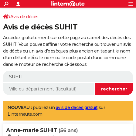
ACTUALITÉS
Connexion
S'inscrire
Avis de décès
Rechercher
Société
Education
Villes
Politique
Faits Divers
Monde
+
SPORT
Avis de décès SUHIT
Football
Cyclisme
Forum
Coupe du monde 2026
Tennis
Rugby
CULTURE
Accédez gratuitement sur cette page au carnet des décès des
TNT
Cinéma
Musique
Programme TV
Streaming
Sorties cinéma
+
SUHIT. Vous pouvez affiner votre recherche ou trouver un avis
FINANCE
de décès ou un avis d'obsèques plus ancien en tapant le nom
Impôts
Immobilier
Banque
Crédit
Retraite
Epargne
Risques naturels par ville
Assurance
AUTO
d'un défunt et/ou le nom ou le code postal d'une commune
dans le moteur de recherche ci-dessous.
Réserver un essai
Berlines
Forum auto
Essais
Citadines
SUV
+
HIGH-TECH
Meilleur smartphone
Ordinateurs
Guide high-tech
Mobiles
Internet
Jeux vidéo
+
BRICOLAGE
Aménagement intérieur
Cuisine
Jardinage
+
Forum
Extérieur
Salle de bains
Rangement
WEEK-END
Escapades
Expositions
Week-end nature
Guides de France
Patrimoine
Musées
+
LIFESTYLE
NOUVEAU :
publiez un
avis de décès gratuit
sur
Linternaute.com
Bien-être
Mode
+
Art de vivre
Loisirs
Modes de vie
SANTE
Anne-marie SUHIT
Guide de la santé
Médicaments
+
Alimentation
Maladies
Sommeil
(56 ans)
VOYAGE