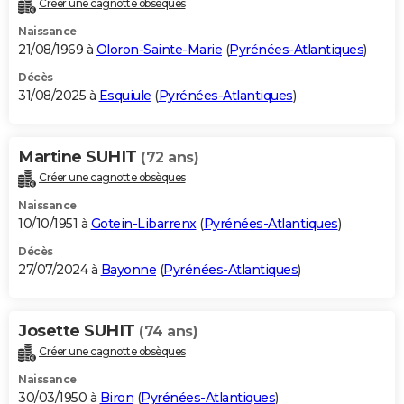
Créer une cagnotte obsèques
City break
Voyage de noces
Climat
Destinations
Voyage nature
Forum
+
PHOTO
Naissance
21/08/1969 à
Oloron-Sainte-Marie
(
Pyrénées-Atlantiques
)
GUIDES D'ACHAT
Décès
31/08/2025 à
Esquiule
(
Pyrénées-Atlantiques
)
BONS PLANS
CARTE DE VOEUX
Martine SUHIT
(72 ans)
Carte Bonne année
Carte Pâques
Carte de Noël
Carte Saint-Valentin
Carte d'anniversaire
DICTIONNAIRE
Créer une cagnotte obsèques
Biographies
Expressions
Dictionnaire
Citations
Proverbes
PROGRAMME TV
Naissance
10/10/1951 à
Gotein-Libarrenx
(
Pyrénées-Atlantiques
)
COPAINS D'AVANT
Décès
27/07/2024 à
Bayonne
(
Pyrénées-Atlantiques
)
Se connecter
Collèges
Universités
Service militaire
S'inscrire
Lycées
Primaires
Entreprises
Avis de recherche
AVIS DE DÉCÈS
FORUM
Josette SUHIT
(74 ans)
Lifestyle
Sport
Television
Cinema
Bricolage
Culture
Auto
Voyage
Créer une cagnotte obsèques
Naissance
30/03/1950 à
Biron
(
Pyrénées-Atlantiques
)