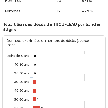
Hommes
20
57,1 %
Femmes
15
42,9 %
Répartition des décès de TROUFLEAU par tranche
d'âges
Données exprimées en nombre de décès (source :
Insee)
Moins de 10 ans
0
10-20 ans
0
20-30 ans
0
30-40 ans
1
40-50 ans
1
50-60 ans
1