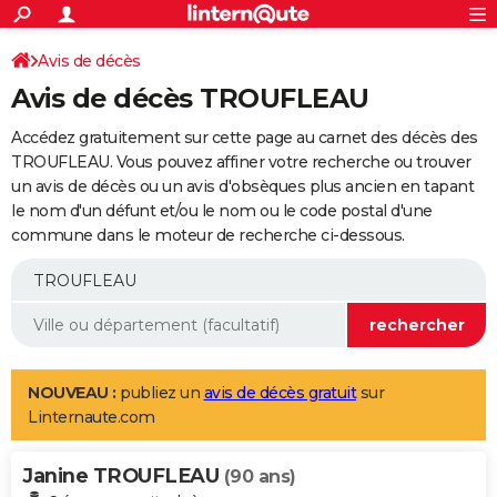
ACTUALITÉS
Connexion
S'inscrire
Avis de décès
Rechercher
Société
Education
Villes
Politique
Faits Divers
Monde
+
SPORT
Avis de décès TROUFLEAU
Football
Cyclisme
Forum
Coupe du monde 2026
Tennis
Rugby
CULTURE
Accédez gratuitement sur cette page au carnet des décès des
TNT
Cinéma
Musique
Programme TV
Streaming
Sorties cinéma
+
TROUFLEAU. Vous pouvez affiner votre recherche ou trouver
FINANCE
un avis de décès ou un avis d'obsèques plus ancien en tapant
Impôts
Immobilier
Banque
Crédit
Retraite
Epargne
Risques naturels par ville
Assurance
AUTO
le nom d'un défunt et/ou le nom ou le code postal d'une
commune dans le moteur de recherche ci-dessous.
Réserver un essai
Berlines
Forum auto
Essais
Citadines
SUV
+
HIGH-TECH
Meilleur smartphone
Ordinateurs
Guide high-tech
Mobiles
Internet
Jeux vidéo
+
BRICOLAGE
Aménagement intérieur
Cuisine
Jardinage
+
Forum
Extérieur
Salle de bains
Rangement
WEEK-END
Escapades
Expositions
Week-end nature
Guides de France
Patrimoine
Musées
+
LIFESTYLE
NOUVEAU :
publiez un
avis de décès gratuit
sur
Linternaute.com
Bien-être
Mode
+
Art de vivre
Loisirs
Modes de vie
SANTE
Janine TROUFLEAU
Guide de la santé
Médicaments
+
Alimentation
Maladies
Sommeil
(90 ans)
VOYAGE