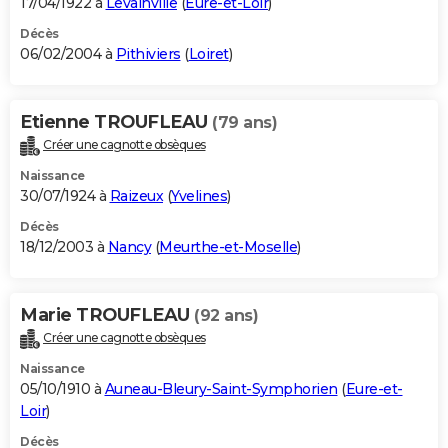
17/04/1922 à
Levainville
(
Eure-et-Loir
)
Décès
06/02/2004 à
Pithiviers
(
Loiret
)
Etienne TROUFLEAU
(79 ans)
Créer une cagnotte obsèques
Naissance
30/07/1924 à
Raizeux
(
Yvelines
)
Décès
18/12/2003 à
Nancy
(
Meurthe-et-Moselle
)
Marie TROUFLEAU
(92 ans)
Créer une cagnotte obsèques
Naissance
05/10/1910 à
Auneau-Bleury-Saint-Symphorien
(
Eure-et-
Loir
)
Décès