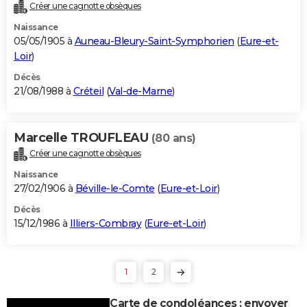
Créer une cagnotte obsèques
Naissance
05/05/1905 à
Auneau-Bleury-Saint-Symphorien
(
Eure-et-
Loir
)
Décès
21/08/1988 à
Créteil
(
Val-de-Marne
)
Marcelle TROUFLEAU
(80 ans)
Créer une cagnotte obsèques
Naissance
27/02/1906 à
Béville-le-Comte
(
Eure-et-Loir
)
Décès
15/12/1986 à
Illiers-Combray
(
Eure-et-Loir
)
1
2
Carte de condoléances : envoyer