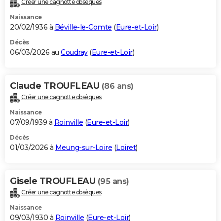
Créer une cagnotte obsèques
City break
Voyage de noces
Climat
Destinations
Voyage nature
Forum
+
PHOTO
Naissance
20/02/1936 à
Béville-le-Comte
(
Eure-et-Loir
)
GUIDES D'ACHAT
Décès
06/03/2026 au
Coudray
(
Eure-et-Loir
)
BONS PLANS
CARTE DE VOEUX
Claude TROUFLEAU
(86 ans)
Carte Bonne année
Carte Pâques
Carte de Noël
Carte Saint-Valentin
Carte d'anniversaire
DICTIONNAIRE
Créer une cagnotte obsèques
Biographies
Expressions
Dictionnaire
Citations
Proverbes
PROGRAMME TV
Naissance
07/09/1939 à
Roinville
(
Eure-et-Loir
)
COPAINS D'AVANT
Décès
01/03/2026 à
Meung-sur-Loire
(
Loiret
)
Se connecter
Collèges
Universités
Service militaire
S'inscrire
Lycées
Primaires
Entreprises
Avis de recherche
AVIS DE DÉCÈS
FORUM
Gisele TROUFLEAU
(95 ans)
Lifestyle
Sport
Television
Cinema
Bricolage
Culture
Auto
Voyage
Créer une cagnotte obsèques
Naissance
09/03/1930 à
Roinville
(
Eure-et-Loir
)