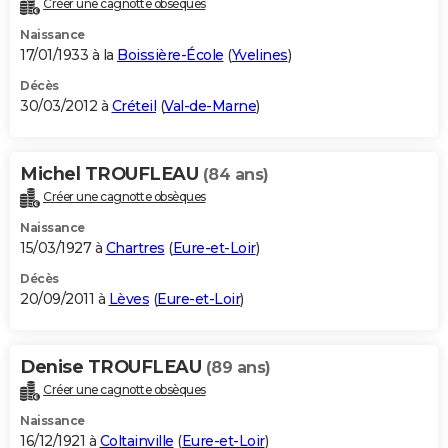
Créer une cagnotte obsèques
Naissance
17/01/1933 à la
Boissière-École
(
Yvelines
)
Décès
30/03/2012 à
Créteil
(
Val-de-Marne
)
Michel TROUFLEAU
(84 ans)
Créer une cagnotte obsèques
Naissance
15/03/1927 à
Chartres
(
Eure-et-Loir
)
Décès
20/09/2011 à
Lèves
(
Eure-et-Loir
)
Denise TROUFLEAU
(89 ans)
Créer une cagnotte obsèques
Naissance
16/12/1921 à
Coltainville
(
Eure-et-Loir
)