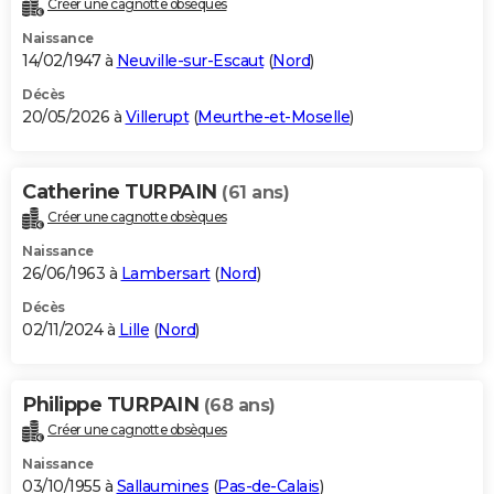
Créer une cagnotte obsèques
City break
Voyage de noces
Climat
Destinations
Voyage nature
Forum
+
PHOTO
Naissance
14/02/1947 à
Neuville-sur-Escaut
(
Nord
)
GUIDES D'ACHAT
Décès
20/05/2026 à
Villerupt
(
Meurthe-et-Moselle
)
BONS PLANS
CARTE DE VOEUX
Catherine TURPAIN
(61 ans)
Carte Bonne année
Carte Pâques
Carte de Noël
Carte Saint-Valentin
Carte d'anniversaire
DICTIONNAIRE
Créer une cagnotte obsèques
Biographies
Expressions
Dictionnaire
Citations
Proverbes
PROGRAMME TV
Naissance
26/06/1963 à
Lambersart
(
Nord
)
COPAINS D'AVANT
Décès
02/11/2024 à
Lille
(
Nord
)
Se connecter
Collèges
Universités
Service militaire
S'inscrire
Lycées
Primaires
Entreprises
Avis de recherche
AVIS DE DÉCÈS
FORUM
Philippe TURPAIN
(68 ans)
Lifestyle
Sport
Television
Cinema
Bricolage
Culture
Auto
Voyage
Créer une cagnotte obsèques
Naissance
03/10/1955 à
Sallaumines
(
Pas-de-Calais
)