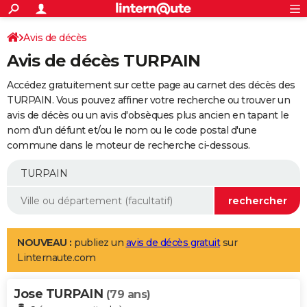
ACTUALITÉS
Connexion
S'inscrire
Avis de décès
Rechercher
Société
Education
Villes
Politique
Faits Divers
Monde
+
SPORT
Avis de décès TURPAIN
Football
Cyclisme
Forum
Coupe du monde 2026
Tennis
Rugby
CULTURE
Accédez gratuitement sur cette page au carnet des décès des
TNT
Cinéma
Musique
Programme TV
Streaming
Sorties cinéma
+
TURPAIN. Vous pouvez affiner votre recherche ou trouver un
FINANCE
avis de décès ou un avis d'obsèques plus ancien en tapant le
Impôts
Immobilier
Banque
Crédit
Retraite
Epargne
Risques naturels par ville
Assurance
AUTO
nom d'un défunt et/ou le nom ou le code postal d'une
commune dans le moteur de recherche ci-dessous.
Réserver un essai
Berlines
Forum auto
Essais
Citadines
SUV
+
HIGH-TECH
Meilleur smartphone
Ordinateurs
Guide high-tech
Mobiles
Internet
Jeux vidéo
+
BRICOLAGE
Aménagement intérieur
Cuisine
Jardinage
+
Forum
Extérieur
Salle de bains
Rangement
WEEK-END
Escapades
Expositions
Week-end nature
Guides de France
Patrimoine
Musées
+
LIFESTYLE
NOUVEAU :
publiez un
avis de décès gratuit
sur
Linternaute.com
Bien-être
Mode
+
Art de vivre
Loisirs
Modes de vie
SANTE
Jose TURPAIN
Guide de la santé
Médicaments
+
Alimentation
Maladies
Sommeil
(79 ans)
VOYAGE