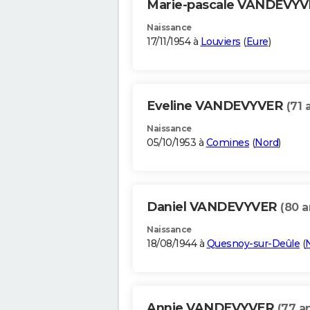
Marie-pascale VANDEVY
Naissance
17/11/1954 à
Louviers
(
Eure
)
Eveline VANDEVYVER
(71 
Naissance
05/10/1953 à
Comines
(
Nord
)
Daniel VANDEVYVER
(80 a
Naissance
18/08/1944 à
Quesnoy-sur-Deûle
(
Annie VANDEVYVER
(77 a