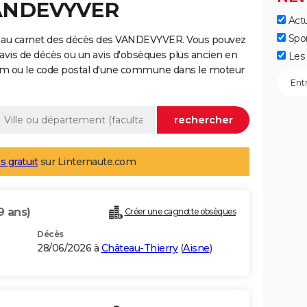
VANDEVYVER
Actu
Spo
e au carnet des décès des VANDEVYVER. Vous pouvez
 avis de décès ou un avis d'obsèques plus ancien en
Les 
nom ou le code postal d'une commune dans le moteur
s gratuit
sur Linternaute.com
9 ans)
Créer une cagnotte obsèques
Décès
28/06/2026 à
Château-Thierry
(
Aisne
)