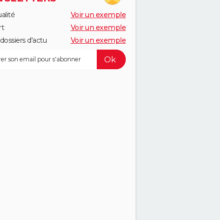
alité
Voir un exemple
rt
Voir un exemple
dossiers d'actu
Voir un exemple