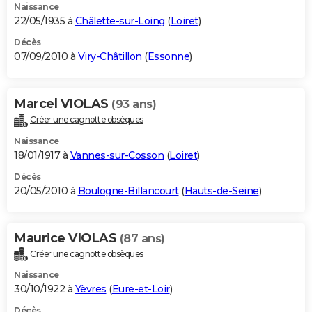
Naissance
22/05/1935 à
Châlette-sur-Loing
(
Loiret
)
Décès
07/09/2010 à
Viry-Châtillon
(
Essonne
)
Marcel VIOLAS
(93 ans)
Créer une cagnotte obsèques
Naissance
18/01/1917 à
Vannes-sur-Cosson
(
Loiret
)
Décès
20/05/2010 à
Boulogne-Billancourt
(
Hauts-de-Seine
)
Maurice VIOLAS
(87 ans)
Créer une cagnotte obsèques
Naissance
30/10/1922 à
Yèvres
(
Eure-et-Loir
)
Décès