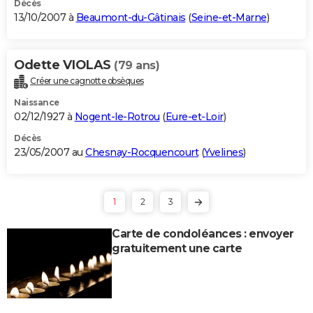
Décès
13/10/2007 à
Beaumont-du-Gâtinais
(
Seine-et-Marne
)
Odette VIOLAS
(79 ans)
Créer une cagnotte obsèques
Naissance
02/12/1927 à
Nogent-le-Rotrou
(
Eure-et-Loir
)
Décès
23/05/2007 au
Chesnay-Rocquencourt
(
Yvelines
)
1
2
3
Carte de condoléances : envoyer
gratuitement une carte