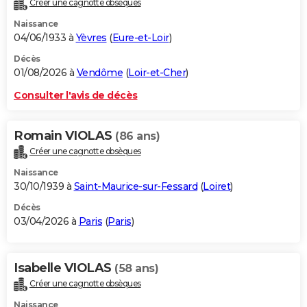
Créer une cagnotte obsèques
City break
Voyage de noces
Climat
Destinations
Voyage nature
Forum
+
PHOTO
Naissance
04/06/1933 à
Yèvres
(
Eure-et-Loir
)
GUIDES D'ACHAT
Décès
01/08/2026 à
Vendôme
(
Loir-et-Cher
)
BONS PLANS
Consulter l'avis de décès
CARTE DE VOEUX
Carte Bonne année
Carte Pâques
Carte de Noël
Carte Saint-Valentin
Carte d'anniversaire
DICTIONNAIRE
Romain VIOLAS
(86 ans)
Créer une cagnotte obsèques
Biographies
Expressions
Dictionnaire
Citations
Proverbes
PROGRAMME TV
Naissance
COPAINS D'AVANT
30/10/1939 à
Saint-Maurice-sur-Fessard
(
Loiret
)
Décès
Se connecter
Collèges
Universités
Service militaire
S'inscrire
Lycées
Primaires
Entreprises
Avis de recherche
AVIS DE DÉCÈS
03/04/2026 à
Paris
(
Paris
)
FORUM
Lifestyle
Sport
Television
Cinema
Bricolage
Culture
Auto
Voyage
Isabelle VIOLAS
(58 ans)
Créer une cagnotte obsèques
Naissance