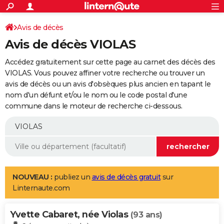
ACTUALITÉS
Connexion
S'inscrire
Avis de décès
Rechercher
Société
Education
Villes
Politique
Faits Divers
Monde
+
SPORT
Avis de décès VIOLAS
Football
Cyclisme
Forum
Coupe du monde 2026
Tennis
Rugby
CULTURE
Accédez gratuitement sur cette page au carnet des décès des
TNT
Cinéma
Musique
Programme TV
Streaming
Sorties cinéma
+
VIOLAS. Vous pouvez affiner votre recherche ou trouver un
FINANCE
avis de décès ou un avis d'obsèques plus ancien en tapant le
Impôts
Immobilier
Banque
Crédit
Retraite
Epargne
Risques naturels par ville
Assurance
AUTO
nom d'un défunt et/ou le nom ou le code postal d'une
commune dans le moteur de recherche ci-dessous.
Réserver un essai
Berlines
Forum auto
Essais
Citadines
SUV
+
HIGH-TECH
Meilleur smartphone
Ordinateurs
Guide high-tech
Mobiles
Internet
Jeux vidéo
+
BRICOLAGE
Aménagement intérieur
Cuisine
Jardinage
+
Forum
Extérieur
Salle de bains
Rangement
WEEK-END
Escapades
Expositions
Week-end nature
Guides de France
Patrimoine
Musées
+
LIFESTYLE
NOUVEAU :
publiez un
avis de décès gratuit
sur
Linternaute.com
Bien-être
Mode
+
Art de vivre
Loisirs
Modes de vie
SANTE
Yvette Cabaret, née Violas
Guide de la santé
Médicaments
+
Alimentation
Maladies
Sommeil
(93 ans)
VOYAGE