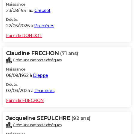
Naissance
City break
Voyage de noces
Climat
Destinations
Voyage nature
Forum
+
PHOTO
23/08/1931 au
Creusot
GUIDES D'ACHAT
Décès
22/06/2026 à
Prunières
BONS PLANS
Famille RONDOT
CARTE DE VOEUX
Claudine FRECHON
(71 ans)
Carte Bonne année
Carte Pâques
Carte de Noël
Carte Saint-Valentin
Carte d'anniversaire
DICTIONNAIRE
Créer une cagnotte obsèques
Biographies
Expressions
Dictionnaire
Citations
Proverbes
PROGRAMME TV
Naissance
08/09/1952 à
Dieppe
COPAINS D'AVANT
Décès
03/03/2024 à
Prunières
Se connecter
Collèges
Universités
Service militaire
S'inscrire
Lycées
Primaires
Entreprises
Avis de recherche
AVIS DE DÉCÈS
Famille FRECHON
FORUM
Lifestyle
Sport
Television
Cinema
Bricolage
Culture
Auto
Voyage
Jacqueline SEPULCHRE
(92 ans)
Créer une cagnotte obsèques