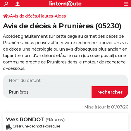
ACTUALITÉS
Connexion
S'inscrire
Avis de décès
Hautes-Alpes
Rechercher
Société
Education
Villes
Politique
Faits Divers
Monde
+
SPORT
Avis de décès à Prunières (05230)
Football
Cyclisme
Forum
Coupe du monde 2026
Tennis
Rugby
CULTURE
Accédez gratuitement sur cette page au carnet des décès de
TNT
Cinéma
Musique
Programme TV
Streaming
Sorties cinéma
+
Prunières. Vous pouvez affiner votre recherche, trouver un avis
FINANCE
de décès, une nécrologie ou un avis d'obsèques plus ancien en
Impôts
Immobilier
Banque
Crédit
Retraite
Epargne
Risques naturels par ville
Assurance
AUTO
tapant le nom d'un défunt et/ou le nom (ou code postal) d'une
commune proche de Prunières dans le moteur de recherche
Réserver un essai
Berlines
Forum auto
Essais
Citadines
SUV
+
HIGH-TECH
ci-dessous.
Meilleur smartphone
Ordinateurs
Guide high-tech
Mobiles
Internet
Jeux vidéo
+
BRICOLAGE
Aménagement intérieur
Cuisine
Jardinage
+
Forum
Extérieur
Salle de bains
Rangement
WEEK-END
Escapades
Expositions
Week-end nature
Guides de France
Patrimoine
Musées
+
LIFESTYLE
Mise à jour le 01/07/26
Bien-être
Mode
+
Art de vivre
Loisirs
Modes de vie
SANTE
Yves RONDOT
(94 ans)
Guide de la santé
Médicaments
+
Alimentation
Maladies
Sommeil
VOYAGE
Créer une cagnotte obsèques