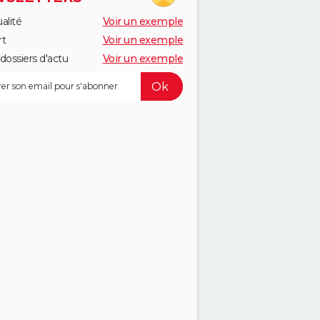
alité
Voir un exemple
rt
Voir un exemple
dossiers d'actu
Voir un exemple