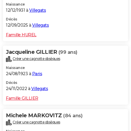
Naissance
City break
Voyage de noces
Climat
Destinations
Voyage nature
Forum
+
PHOTO
12/12/1931 à
Villegats
GUIDES D'ACHAT
Décès
12/09/2025 à
Villegats
BONS PLANS
Famille HUREL
CARTE DE VOEUX
Jacqueline GILLIER
(99 ans)
Carte Bonne année
Carte Pâques
Carte de Noël
Carte Saint-Valentin
Carte d'anniversaire
DICTIONNAIRE
Créer une cagnotte obsèques
Biographies
Expressions
Dictionnaire
Citations
Proverbes
PROGRAMME TV
Naissance
24/08/1923 à
Paris
COPAINS D'AVANT
Décès
24/11/2022 à
Villegats
Se connecter
Collèges
Universités
Service militaire
S'inscrire
Lycées
Primaires
Entreprises
Avis de recherche
AVIS DE DÉCÈS
Famille GILLIER
FORUM
Lifestyle
Sport
Television
Cinema
Bricolage
Culture
Auto
Voyage
Michele MARKOVITZ
(84 ans)
Créer une cagnotte obsèques