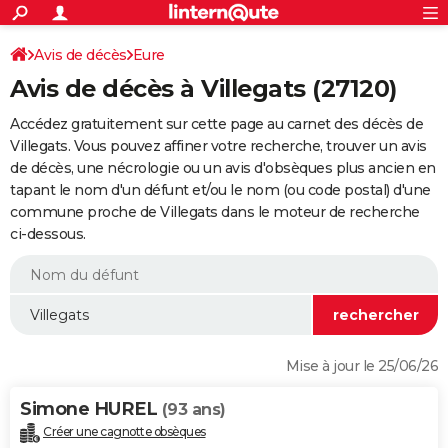
ACTUALITÉS
Connexion
S'inscrire
Avis de décès
Eure
Rechercher
Société
Education
Villes
Politique
Faits Divers
Monde
+
SPORT
Avis de décès à Villegats (27120)
Football
Cyclisme
Forum
Coupe du monde 2026
Tennis
Rugby
CULTURE
Accédez gratuitement sur cette page au carnet des décès de
TNT
Cinéma
Musique
Programme TV
Streaming
Sorties cinéma
+
Villegats. Vous pouvez affiner votre recherche, trouver un avis
FINANCE
de décès, une nécrologie ou un avis d'obsèques plus ancien en
Impôts
Immobilier
Banque
Crédit
Retraite
Epargne
Risques naturels par ville
Assurance
AUTO
tapant le nom d'un défunt et/ou le nom (ou code postal) d'une
commune proche de Villegats dans le moteur de recherche
Réserver un essai
Berlines
Forum auto
Essais
Citadines
SUV
+
HIGH-TECH
ci-dessous.
Meilleur smartphone
Ordinateurs
Guide high-tech
Mobiles
Internet
Jeux vidéo
+
BRICOLAGE
Aménagement intérieur
Cuisine
Jardinage
+
Forum
Extérieur
Salle de bains
Rangement
WEEK-END
Escapades
Expositions
Week-end nature
Guides de France
Patrimoine
Musées
+
LIFESTYLE
Mise à jour le 25/06/26
Bien-être
Mode
+
Art de vivre
Loisirs
Modes de vie
SANTE
Simone HUREL
(93 ans)
Guide de la santé
Médicaments
+
Alimentation
Maladies
Sommeil
VOYAGE
Créer une cagnotte obsèques