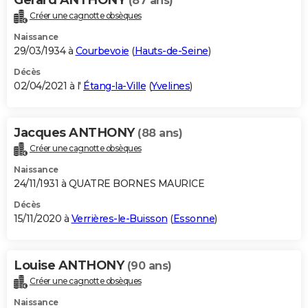
Gerard ANTHONY
(87 ans)
Créer une cagnotte obsèques
Naissance
29/03/1934 à
Courbevoie
(
Hauts-de-Seine
)
Décès
02/04/2021 à l'
Étang-la-Ville
(
Yvelines
)
Jacques ANTHONY
(88 ans)
Créer une cagnotte obsèques
Naissance
24/11/1931 à QUATRE BORNES MAURICE
Décès
15/11/2020 à
Verrières-le-Buisson
(
Essonne
)
Louise ANTHONY
(90 ans)
Créer une cagnotte obsèques
Naissance