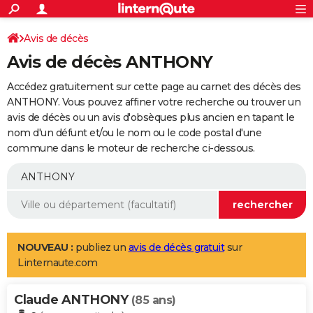
ACTUALITÉS
Connexion
S'inscrire
Avis de décès
Rechercher
Société
Education
Villes
Politique
Faits Divers
Monde
+
SPORT
Avis de décès ANTHONY
Football
Cyclisme
Forum
Coupe du monde 2026
Tennis
Rugby
CULTURE
Accédez gratuitement sur cette page au carnet des décès des
TNT
Cinéma
Musique
Programme TV
Streaming
Sorties cinéma
+
ANTHONY. Vous pouvez affiner votre recherche ou trouver un
FINANCE
avis de décès ou un avis d'obsèques plus ancien en tapant le
Impôts
Immobilier
Banque
Crédit
Retraite
Epargne
Risques naturels par ville
Assurance
AUTO
nom d'un défunt et/ou le nom ou le code postal d'une
commune dans le moteur de recherche ci-dessous.
Réserver un essai
Berlines
Forum auto
Essais
Citadines
SUV
+
HIGH-TECH
Meilleur smartphone
Ordinateurs
Guide high-tech
Mobiles
Internet
Jeux vidéo
+
BRICOLAGE
Aménagement intérieur
Cuisine
Jardinage
+
Forum
Extérieur
Salle de bains
Rangement
WEEK-END
Escapades
Expositions
Week-end nature
Guides de France
Patrimoine
Musées
+
LIFESTYLE
NOUVEAU :
publiez un
avis de décès gratuit
sur
Linternaute.com
Bien-être
Mode
+
Art de vivre
Loisirs
Modes de vie
SANTE
Claude ANTHONY
Guide de la santé
Médicaments
+
Alimentation
Maladies
Sommeil
(85 ans)
VOYAGE