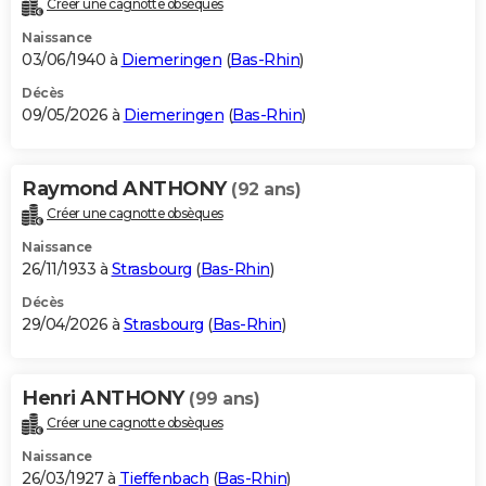
Créer une cagnotte obsèques
City break
Voyage de noces
Climat
Destinations
Voyage nature
Forum
+
PHOTO
Naissance
03/06/1940 à
Diemeringen
(
Bas-Rhin
)
GUIDES D'ACHAT
Décès
09/05/2026 à
Diemeringen
(
Bas-Rhin
)
BONS PLANS
CARTE DE VOEUX
Raymond ANTHONY
(92 ans)
Carte Bonne année
Carte Pâques
Carte de Noël
Carte Saint-Valentin
Carte d'anniversaire
DICTIONNAIRE
Créer une cagnotte obsèques
Biographies
Expressions
Dictionnaire
Citations
Proverbes
PROGRAMME TV
Naissance
26/11/1933 à
Strasbourg
(
Bas-Rhin
)
COPAINS D'AVANT
Décès
29/04/2026 à
Strasbourg
(
Bas-Rhin
)
Se connecter
Collèges
Universités
Service militaire
S'inscrire
Lycées
Primaires
Entreprises
Avis de recherche
AVIS DE DÉCÈS
FORUM
Henri ANTHONY
(99 ans)
Lifestyle
Sport
Television
Cinema
Bricolage
Culture
Auto
Voyage
Créer une cagnotte obsèques
Naissance
26/03/1927 à
Tieffenbach
(
Bas-Rhin
)