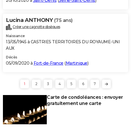
20/10/2020 à
Saint-Denis
(
Seine-Saint-Denis
)
Lucina ANTHONY
(75 ans)
Créer une cagnotte obsèques
Naissance
13/05/1945 à CASTRIES TERRITOIRES DU ROYAUME-UNI
AUX
Décès
05/09/2020 à
Fort-de-France
(
Martinique
)
1
2
3
4
5
6
7
Carte de condoléances : envoyer
gratuitement une carte