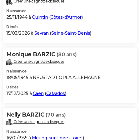
Créer une cagnotte obsèques
City break
Voyage de noces
Climat
Destinations
Voyage nature
Forum
+
PHOTO
Naissance
25/11/1944 à
Quintin
(
Côtes-d'Armor
)
GUIDES D'ACHAT
Décès
15/03/2026 à
Sevran
(
Seine-Saint-Denis
)
BONS PLANS
CARTE DE VOEUX
Monique BARZIC
(80 ans)
Carte Bonne année
Carte Pâques
Carte de Noël
Carte Saint-Valentin
Carte d'anniversaire
DICTIONNAIRE
Créer une cagnotte obsèques
Biographies
Expressions
Dictionnaire
Citations
Proverbes
PROGRAMME TV
Naissance
18/05/1945 à NEUSTADT ORLA ALLEMAGNE
COPAINS D'AVANT
Décès
17/12/2025 à
Caen
(
Calvados
)
Se connecter
Collèges
Universités
Service militaire
S'inscrire
Lycées
Primaires
Entreprises
Avis de recherche
AVIS DE DÉCÈS
FORUM
Nelly BARZIC
(70 ans)
Lifestyle
Sport
Television
Cinema
Bricolage
Culture
Auto
Voyage
Créer une cagnotte obsèques
Naissance
16/01/1955 à
Meung-sur-Loire
(
Loiret
)