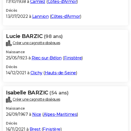
17/10/1938 à
Camlez
(
Côtes-d'Armor
)
Décès
13/07/2022 à
Lannion
(
Côtes-d'Armor
)
Lucie BARZIC
(98 ans)
Créer une cagnotte obsèques
Naissance
25/05/1923 à
Riec-sur-Bélon
(
Finistère
)
Décès
14/12/2021 à
Clichy
(
Hauts-de-Seine
)
Isabelle BARZIC
(54 ans)
Créer une cagnotte obsèques
Naissance
26/09/1967 à
Nice
(
Alpes-Maritimes
)
Décès
16/11/2021 à
Brest
(
Finistère
)