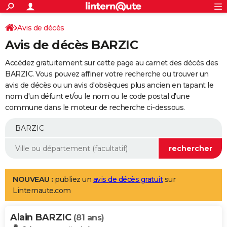
ACTUALITÉS
Connexion
S'inscrire
Avis de décès
Rechercher
Société
Education
Villes
Politique
Faits Divers
Monde
+
SPORT
Avis de décès BARZIC
Football
Cyclisme
Forum
Coupe du monde 2026
Tennis
Rugby
CULTURE
Accédez gratuitement sur cette page au carnet des décès des
TNT
Cinéma
Musique
Programme TV
Streaming
Sorties cinéma
+
BARZIC. Vous pouvez affiner votre recherche ou trouver un
FINANCE
avis de décès ou un avis d'obsèques plus ancien en tapant le
Impôts
Immobilier
Banque
Crédit
Retraite
Epargne
Risques naturels par ville
Assurance
AUTO
nom d'un défunt et/ou le nom ou le code postal d'une
commune dans le moteur de recherche ci-dessous.
Réserver un essai
Berlines
Forum auto
Essais
Citadines
SUV
+
HIGH-TECH
Meilleur smartphone
Ordinateurs
Guide high-tech
Mobiles
Internet
Jeux vidéo
+
BRICOLAGE
Aménagement intérieur
Cuisine
Jardinage
+
Forum
Extérieur
Salle de bains
Rangement
WEEK-END
Escapades
Expositions
Week-end nature
Guides de France
Patrimoine
Musées
+
LIFESTYLE
NOUVEAU :
publiez un
avis de décès gratuit
sur
Linternaute.com
Bien-être
Mode
+
Art de vivre
Loisirs
Modes de vie
SANTE
Alain BARZIC
Guide de la santé
Médicaments
+
Alimentation
Maladies
Sommeil
(81 ans)
VOYAGE