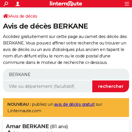
ACTUALITÉS
Connexion
S'inscrire
Avis de décès
Rechercher
Société
Education
Villes
Politique
Faits Divers
Monde
+
SPORT
Avis de décès BERKANE
Football
Cyclisme
Forum
Coupe du monde 2026
Tennis
Rugby
CULTURE
Accédez gratuitement sur cette page au carnet des décès des
TNT
Cinéma
Musique
Programme TV
Streaming
Sorties cinéma
+
BERKANE. Vous pouvez affiner votre recherche ou trouver un
FINANCE
avis de décès ou un avis d'obsèques plus ancien en tapant le
Impôts
Immobilier
Banque
Crédit
Retraite
Epargne
Risques naturels par ville
Assurance
AUTO
nom d'un défunt et/ou le nom ou le code postal d'une
commune dans le moteur de recherche ci-dessous.
Réserver un essai
Berlines
Forum auto
Essais
Citadines
SUV
+
HIGH-TECH
Meilleur smartphone
Ordinateurs
Guide high-tech
Mobiles
Internet
Jeux vidéo
+
BRICOLAGE
Aménagement intérieur
Cuisine
Jardinage
+
Forum
Extérieur
Salle de bains
Rangement
WEEK-END
Escapades
Expositions
Week-end nature
Guides de France
Patrimoine
Musées
+
LIFESTYLE
NOUVEAU :
publiez un
avis de décès gratuit
sur
Linternaute.com
Bien-être
Mode
+
Art de vivre
Loisirs
Modes de vie
SANTE
Amar BERKANE
Guide de la santé
Médicaments
+
Alimentation
Maladies
Sommeil
(81 ans)
VOYAGE