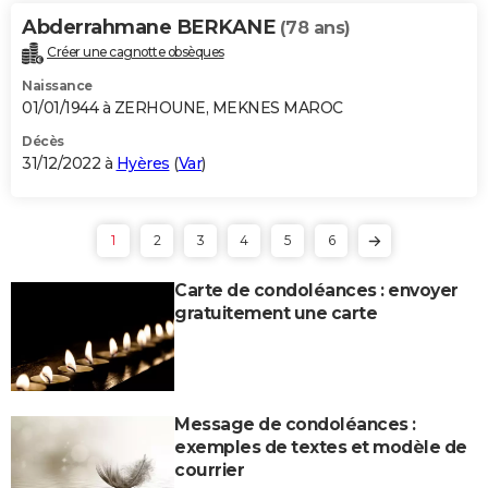
Abderrahmane BERKANE
(78 ans)
Créer une cagnotte obsèques
Naissance
01/01/1944 à ZERHOUNE, MEKNES MAROC
Décès
31/12/2022 à
Hyères
(
Var
)
1
2
3
4
5
6
Carte de condoléances : envoyer
gratuitement une carte
Message de condoléances :
exemples de textes et modèle de
courrier