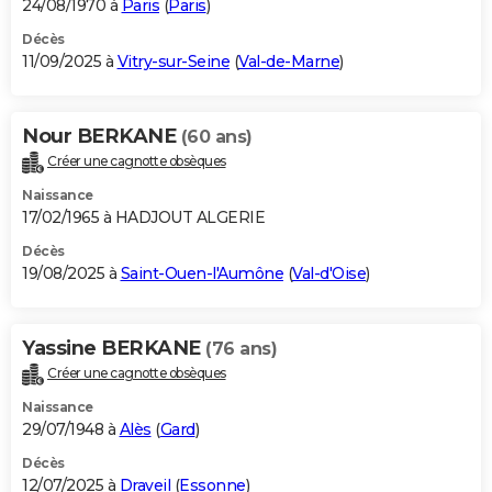
24/08/1970 à
Paris
(
Paris
)
Décès
11/09/2025 à
Vitry-sur-Seine
(
Val-de-Marne
)
Nour BERKANE
(60 ans)
Créer une cagnotte obsèques
Naissance
17/02/1965 à HADJOUT ALGERIE
Décès
19/08/2025 à
Saint-Ouen-l'Aumône
(
Val-d'Oise
)
Yassine BERKANE
(76 ans)
Créer une cagnotte obsèques
Naissance
29/07/1948 à
Alès
(
Gard
)
Décès
12/07/2025 à
Draveil
(
Essonne
)