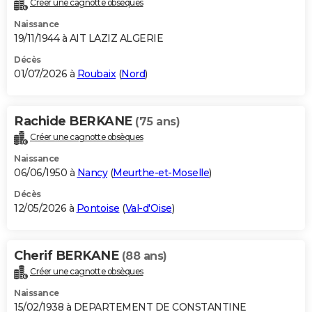
Créer une cagnotte obsèques
City break
Voyage de noces
Climat
Destinations
Voyage nature
Forum
+
PHOTO
Naissance
19/11/1944 à AIT LAZIZ ALGERIE
GUIDES D'ACHAT
Décès
01/07/2026 à
Roubaix
(
Nord
)
BONS PLANS
CARTE DE VOEUX
Rachide BERKANE
(75 ans)
Carte Bonne année
Carte Pâques
Carte de Noël
Carte Saint-Valentin
Carte d'anniversaire
DICTIONNAIRE
Créer une cagnotte obsèques
Biographies
Expressions
Dictionnaire
Citations
Proverbes
PROGRAMME TV
Naissance
06/06/1950 à
Nancy
(
Meurthe-et-Moselle
)
COPAINS D'AVANT
Décès
12/05/2026 à
Pontoise
(
Val-d'Oise
)
Se connecter
Collèges
Universités
Service militaire
S'inscrire
Lycées
Primaires
Entreprises
Avis de recherche
AVIS DE DÉCÈS
FORUM
Cherif BERKANE
(88 ans)
Lifestyle
Sport
Television
Cinema
Bricolage
Culture
Auto
Voyage
Créer une cagnotte obsèques
Naissance
15/02/1938 à DEPARTEMENT DE CONSTANTINE