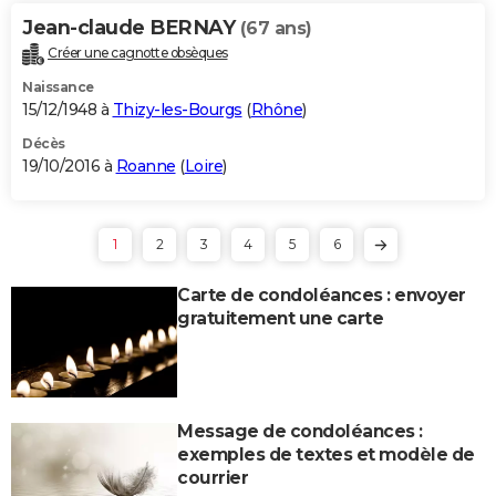
Jean-claude BERNAY
(67 ans)
Créer une cagnotte obsèques
Naissance
15/12/1948 à
Thizy-les-Bourgs
(
Rhône
)
Décès
19/10/2016 à
Roanne
(
Loire
)
1
2
3
4
5
6
Carte de condoléances : envoyer
gratuitement une carte
Message de condoléances :
exemples de textes et modèle de
courrier