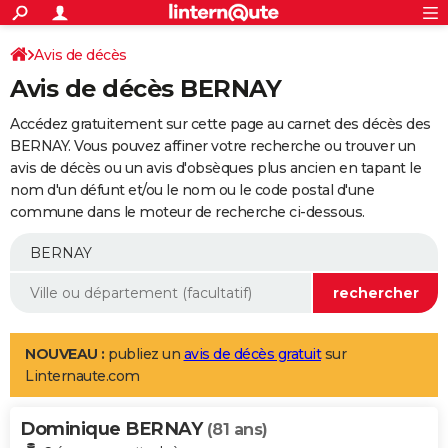
ACTUALITÉS
Connexion
S'inscrire
Avis de décès
Rechercher
Société
Education
Villes
Politique
Faits Divers
Monde
+
SPORT
Avis de décès BERNAY
Football
Cyclisme
Forum
Coupe du monde 2026
Tennis
Rugby
CULTURE
Accédez gratuitement sur cette page au carnet des décès des
TNT
Cinéma
Musique
Programme TV
Streaming
Sorties cinéma
+
BERNAY. Vous pouvez affiner votre recherche ou trouver un
FINANCE
avis de décès ou un avis d'obsèques plus ancien en tapant le
Impôts
Immobilier
Banque
Crédit
Retraite
Epargne
Risques naturels par ville
Assurance
AUTO
nom d'un défunt et/ou le nom ou le code postal d'une
commune dans le moteur de recherche ci-dessous.
Réserver un essai
Berlines
Forum auto
Essais
Citadines
SUV
+
HIGH-TECH
Meilleur smartphone
Ordinateurs
Guide high-tech
Mobiles
Internet
Jeux vidéo
+
BRICOLAGE
Aménagement intérieur
Cuisine
Jardinage
+
Forum
Extérieur
Salle de bains
Rangement
WEEK-END
Escapades
Expositions
Week-end nature
Guides de France
Patrimoine
Musées
+
LIFESTYLE
NOUVEAU :
publiez un
avis de décès gratuit
sur
Linternaute.com
Bien-être
Mode
+
Art de vivre
Loisirs
Modes de vie
SANTE
Dominique BERNAY
Guide de la santé
Médicaments
+
Alimentation
Maladies
Sommeil
(81 ans)
VOYAGE