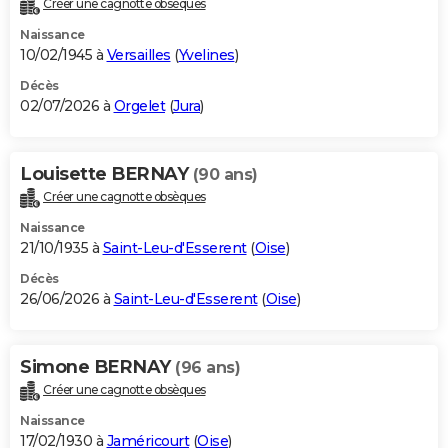
Créer une cagnotte obsèques
City break
Voyage de noces
Climat
Destinations
Voyage nature
Forum
+
PHOTO
Naissance
10/02/1945 à
Versailles
(
Yvelines
)
GUIDES D'ACHAT
Décès
02/07/2026 à
Orgelet
(
Jura
)
BONS PLANS
CARTE DE VOEUX
Louisette BERNAY
(90 ans)
Carte Bonne année
Carte Pâques
Carte de Noël
Carte Saint-Valentin
Carte d'anniversaire
DICTIONNAIRE
Créer une cagnotte obsèques
Biographies
Expressions
Dictionnaire
Citations
Proverbes
PROGRAMME TV
Naissance
21/10/1935 à
Saint-Leu-d'Esserent
(
Oise
)
COPAINS D'AVANT
Décès
26/06/2026 à
Saint-Leu-d'Esserent
(
Oise
)
Se connecter
Collèges
Universités
Service militaire
S'inscrire
Lycées
Primaires
Entreprises
Avis de recherche
AVIS DE DÉCÈS
FORUM
Simone BERNAY
(96 ans)
Lifestyle
Sport
Television
Cinema
Bricolage
Culture
Auto
Voyage
Créer une cagnotte obsèques
Naissance
17/02/1930 à
Jaméricourt
(
Oise
)