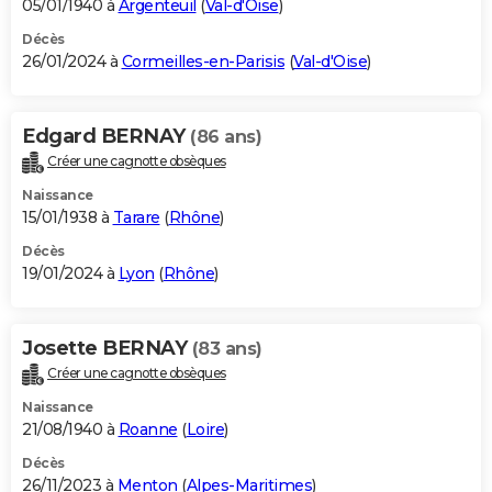
05/01/1940 à
Argenteuil
(
Val-d'Oise
)
Décès
26/01/2024 à
Cormeilles-en-Parisis
(
Val-d'Oise
)
Edgard BERNAY
(86 ans)
Créer une cagnotte obsèques
Naissance
15/01/1938 à
Tarare
(
Rhône
)
Décès
19/01/2024 à
Lyon
(
Rhône
)
Josette BERNAY
(83 ans)
Créer une cagnotte obsèques
Naissance
21/08/1940 à
Roanne
(
Loire
)
Décès
26/11/2023 à
Menton
(
Alpes-Maritimes
)