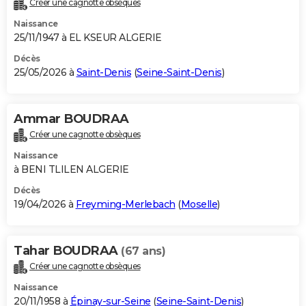
Créer une cagnotte obsèques
City break
Voyage de noces
Climat
Destinations
Voyage nature
Forum
+
PHOTO
Naissance
25/11/1947 à EL KSEUR ALGERIE
GUIDES D'ACHAT
Décès
25/05/2026 à
Saint-Denis
(
Seine-Saint-Denis
)
BONS PLANS
CARTE DE VOEUX
Ammar BOUDRAA
Carte Bonne année
Carte Pâques
Carte de Noël
Carte Saint-Valentin
Carte d'anniversaire
DICTIONNAIRE
Créer une cagnotte obsèques
Biographies
Expressions
Dictionnaire
Citations
Proverbes
PROGRAMME TV
Naissance
à BENI TLILEN ALGERIE
COPAINS D'AVANT
Décès
19/04/2026 à
Freyming-Merlebach
(
Moselle
)
Se connecter
Collèges
Universités
Service militaire
S'inscrire
Lycées
Primaires
Entreprises
Avis de recherche
AVIS DE DÉCÈS
FORUM
Tahar BOUDRAA
(67 ans)
Lifestyle
Sport
Television
Cinema
Bricolage
Culture
Auto
Voyage
Créer une cagnotte obsèques
Naissance
20/11/1958 à
Épinay-sur-Seine
(
Seine-Saint-Denis
)