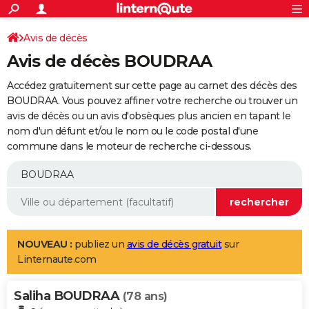
ACTUALITÉS
Connexion
S'inscrire
Avis de décès
Rechercher
Société
Education
Villes
Politique
Faits Divers
Monde
+
SPORT
Avis de décès BOUDRAA
Football
Cyclisme
Forum
Coupe du monde 2026
Tennis
Rugby
CULTURE
Accédez gratuitement sur cette page au carnet des décès des
TNT
Cinéma
Musique
Programme TV
Streaming
Sorties cinéma
+
BOUDRAA. Vous pouvez affiner votre recherche ou trouver un
FINANCE
avis de décès ou un avis d'obsèques plus ancien en tapant le
Impôts
Immobilier
Banque
Crédit
Retraite
Epargne
Risques naturels par ville
Assurance
AUTO
nom d'un défunt et/ou le nom ou le code postal d'une
commune dans le moteur de recherche ci-dessous.
Réserver un essai
Berlines
Forum auto
Essais
Citadines
SUV
+
HIGH-TECH
Meilleur smartphone
Ordinateurs
Guide high-tech
Mobiles
Internet
Jeux vidéo
+
BRICOLAGE
Aménagement intérieur
Cuisine
Jardinage
+
Forum
Extérieur
Salle de bains
Rangement
WEEK-END
Escapades
Expositions
Week-end nature
Guides de France
Patrimoine
Musées
+
LIFESTYLE
NOUVEAU :
publiez un
avis de décès gratuit
sur
Linternaute.com
Bien-être
Mode
+
Art de vivre
Loisirs
Modes de vie
SANTE
Saliha BOUDRAA
Guide de la santé
Médicaments
+
Alimentation
Maladies
Sommeil
(78 ans)
VOYAGE