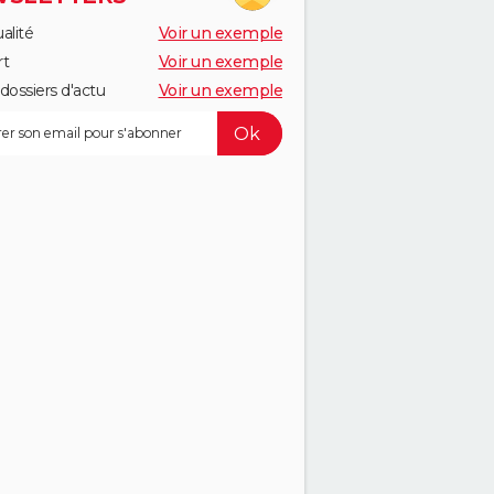
alité
Voir un exemple
rt
Voir un exemple
dossiers d'actu
Voir un exemple