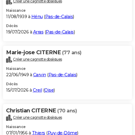
Créer une cagnotte obsèques
City break
Voyage de noces
Climat
Destinations
Voyage nature
Forum
+
PHOTO
Naissance
11/08/1939 à
Hénu
(
Pas-de-Calais
)
GUIDES D'ACHAT
Décès
19/07/2026 à
Arras
(
Pas-de-Calais
)
BONS PLANS
CARTE DE VOEUX
Marie-jose CITERNE
(77 ans)
Carte Bonne année
Carte Pâques
Carte de Noël
Carte Saint-Valentin
Carte d'anniversaire
DICTIONNAIRE
Créer une cagnotte obsèques
Biographies
Expressions
Dictionnaire
Citations
Proverbes
PROGRAMME TV
Naissance
22/06/1949 à
Carvin
(
Pas-de-Calais
)
COPAINS D'AVANT
Décès
15/07/2026 à
Creil
(
Oise
)
Se connecter
Collèges
Universités
Service militaire
S'inscrire
Lycées
Primaires
Entreprises
Avis de recherche
AVIS DE DÉCÈS
FORUM
Christian CITERNE
(70 ans)
Lifestyle
Sport
Television
Cinema
Bricolage
Culture
Auto
Voyage
Créer une cagnotte obsèques
Naissance
07/01/1956 à
Thiers
(
Puy-de-Dôme
)