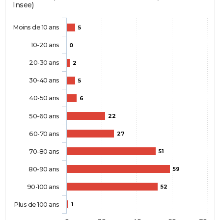
Insee)
Moins de 10 ans
5
10-20 ans
0
20-30 ans
2
30-40 ans
5
40-50 ans
6
50-60 ans
22
60-70 ans
27
70-80 ans
51
80-90 ans
59
90-100 ans
52
Plus de 100 ans
1