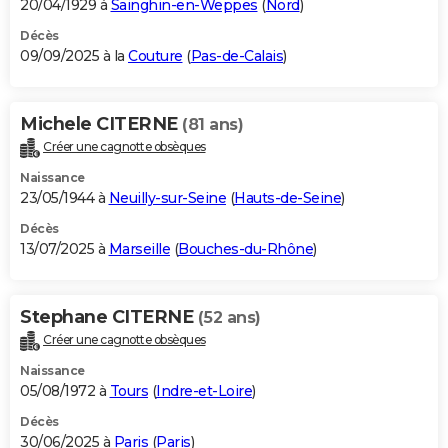
20/04/1929 à
Sainghin-en-Weppes
(
Nord
)
Décès
09/09/2025 à la
Couture
(
Pas-de-Calais
)
Michele CITERNE
(81 ans)
Créer une cagnotte obsèques
Naissance
23/05/1944 à
Neuilly-sur-Seine
(
Hauts-de-Seine
)
Décès
13/07/2025 à
Marseille
(
Bouches-du-Rhône
)
Stephane CITERNE
(52 ans)
Créer une cagnotte obsèques
Naissance
05/08/1972 à
Tours
(
Indre-et-Loire
)
Décès
30/06/2025 à
Paris
(
Paris
)