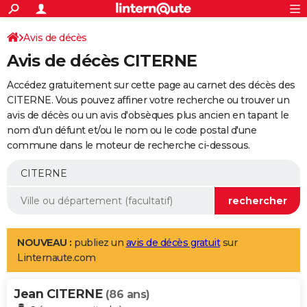
ACTUALITÉS
Connexion
S'inscrire
Avis de décès
Rechercher
Société
Education
Villes
Politique
Faits Divers
Monde
+
SPORT
Avis de décès CITERNE
Football
Cyclisme
Forum
Coupe du monde 2026
Tennis
Rugby
CULTURE
Accédez gratuitement sur cette page au carnet des décès des
TNT
Cinéma
Musique
Programme TV
Streaming
Sorties cinéma
+
CITERNE. Vous pouvez affiner votre recherche ou trouver un
FINANCE
avis de décès ou un avis d'obsèques plus ancien en tapant le
Impôts
Immobilier
Banque
Crédit
Retraite
Epargne
Risques naturels par ville
Assurance
AUTO
nom d'un défunt et/ou le nom ou le code postal d'une
commune dans le moteur de recherche ci-dessous.
Réserver un essai
Berlines
Forum auto
Essais
Citadines
SUV
+
HIGH-TECH
Meilleur smartphone
Ordinateurs
Guide high-tech
Mobiles
Internet
Jeux vidéo
+
BRICOLAGE
Aménagement intérieur
Cuisine
Jardinage
+
Forum
Extérieur
Salle de bains
Rangement
WEEK-END
Escapades
Expositions
Week-end nature
Guides de France
Patrimoine
Musées
+
LIFESTYLE
NOUVEAU :
publiez un
avis de décès gratuit
sur
Linternaute.com
Bien-être
Mode
+
Art de vivre
Loisirs
Modes de vie
SANTE
Jean CITERNE
Guide de la santé
Médicaments
+
Alimentation
Maladies
Sommeil
(86 ans)
VOYAGE