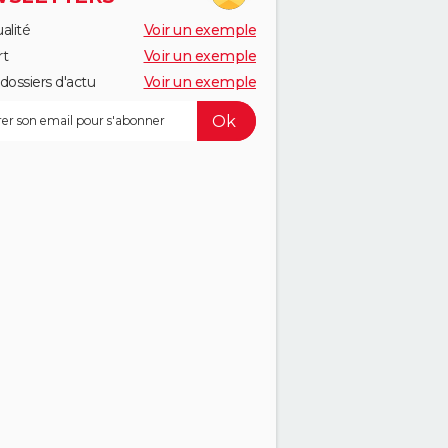
alité
Voir un exemple
rt
Voir un exemple
dossiers d'actu
Voir un exemple