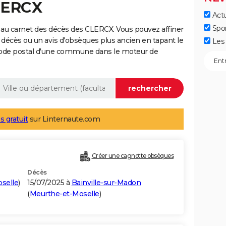
LERCX
Actu
Spo
 au carnet des décès des CLERCX. Vous pouvez affiner
 décès ou un avis d'obsèques plus ancien en tapant le
Les 
code postal d'une commune dans le moteur de
s gratuit
sur Linternaute.com
Créer une cagnotte obsèques
Décès
selle
)
15/07/2025 à
Bainville-sur-Madon
(
Meurthe-et-Moselle
)