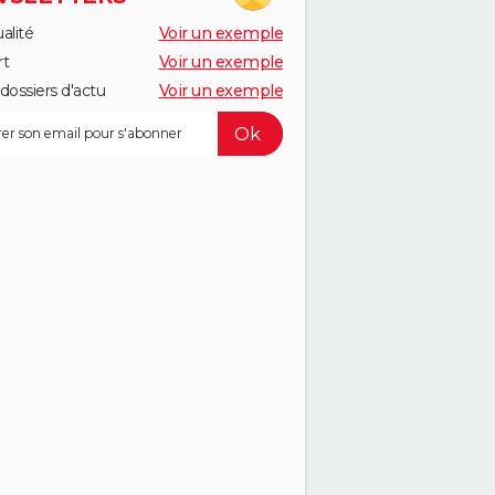
alité
Voir un exemple
rt
Voir un exemple
dossiers d'actu
Voir un exemple