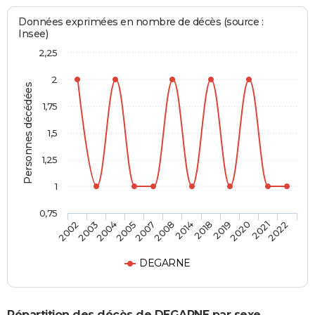
Données exprimées en nombre de décès (source :
Insee)
2,25
2
Personnes décédées
1,75
1,5
1,25
1
0,75
2003
2007
2018
2021
2004
2008
2019
2022
2002
2005
2014
2020
DEGARNE
Répartition des décès de DEGARNE par sexe