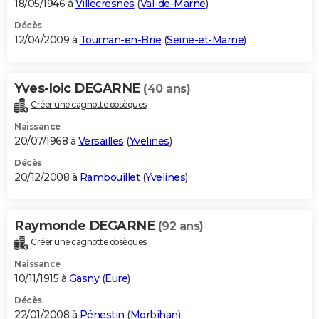
18/05/1946 à
Villecresnes
(
Val-de-Marne
)
Décès
12/04/2009 à
Tournan-en-Brie
(
Seine-et-Marne
)
Yves-loic DEGARNE
(40 ans)
Créer une cagnotte obsèques
Naissance
20/07/1968 à
Versailles
(
Yvelines
)
Décès
20/12/2008 à
Rambouillet
(
Yvelines
)
Raymonde DEGARNE
(92 ans)
Créer une cagnotte obsèques
Naissance
10/11/1915 à
Gasny
(
Eure
)
Décès
22/01/2008 à
Pénestin
(
Morbihan
)