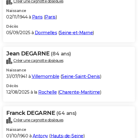
Créer une cagnotte obsèques
City break
Voyage de noces
Climat
Destinations
Voyage nature
Forum
+
PHOTO
Naissance
02/11/1944 à
Paris
(
Paris
)
GUIDES D'ACHAT
Décès
05/09/2025 à
Dormelles
(
Seine-et-Marne
)
BONS PLANS
CARTE DE VOEUX
Jean DEGARNE
(84 ans)
Carte Bonne année
Carte Pâques
Carte de Noël
Carte Saint-Valentin
Carte d'anniversaire
DICTIONNAIRE
Créer une cagnotte obsèques
Biographies
Expressions
Dictionnaire
Citations
Proverbes
PROGRAMME TV
Naissance
31/07/1941 à
Villemomble
(
Seine-Saint-Denis
)
COPAINS D'AVANT
Décès
12/08/2025 à la
Rochelle
(
Charente-Maritime
)
Se connecter
Collèges
Universités
Service militaire
S'inscrire
Lycées
Primaires
Entreprises
Avis de recherche
AVIS DE DÉCÈS
FORUM
Franck DEGARNE
(64 ans)
Lifestyle
Sport
Television
Cinema
Bricolage
Culture
Auto
Voyage
Créer une cagnotte obsèques
Naissance
01/10/1960 à
Antony
(
Hauts-de-Seine
)