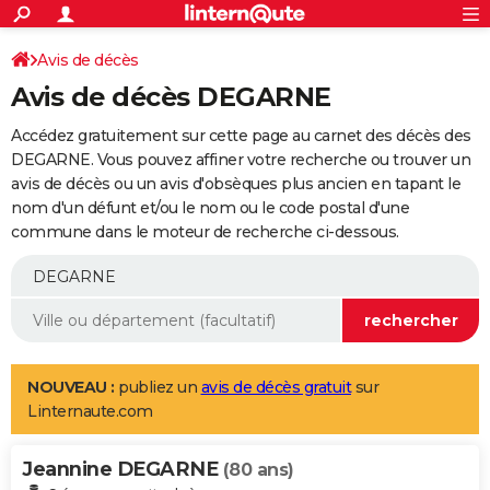
ACTUALITÉS
Connexion
S'inscrire
Avis de décès
Rechercher
Société
Education
Villes
Politique
Faits Divers
Monde
+
SPORT
Avis de décès DEGARNE
Football
Cyclisme
Forum
Coupe du monde 2026
Tennis
Rugby
CULTURE
Accédez gratuitement sur cette page au carnet des décès des
TNT
Cinéma
Musique
Programme TV
Streaming
Sorties cinéma
+
DEGARNE. Vous pouvez affiner votre recherche ou trouver un
FINANCE
avis de décès ou un avis d'obsèques plus ancien en tapant le
Impôts
Immobilier
Banque
Crédit
Retraite
Epargne
Risques naturels par ville
Assurance
AUTO
nom d'un défunt et/ou le nom ou le code postal d'une
commune dans le moteur de recherche ci-dessous.
Réserver un essai
Berlines
Forum auto
Essais
Citadines
SUV
+
HIGH-TECH
Meilleur smartphone
Ordinateurs
Guide high-tech
Mobiles
Internet
Jeux vidéo
+
BRICOLAGE
Aménagement intérieur
Cuisine
Jardinage
+
Forum
Extérieur
Salle de bains
Rangement
WEEK-END
Escapades
Expositions
Week-end nature
Guides de France
Patrimoine
Musées
+
LIFESTYLE
NOUVEAU :
publiez un
avis de décès gratuit
sur
Linternaute.com
Bien-être
Mode
+
Art de vivre
Loisirs
Modes de vie
SANTE
Jeannine DEGARNE
Guide de la santé
Médicaments
+
Alimentation
Maladies
Sommeil
(80 ans)
VOYAGE