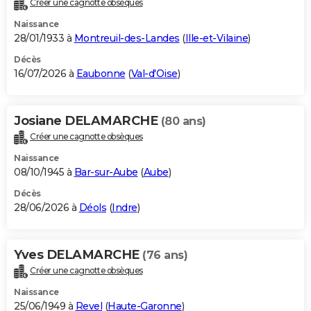
Créer une cagnotte obsèques
City break
Voyage de noces
Climat
Destinations
Voyage nature
Forum
+
PHOTO
Naissance
28/01/1933 à
Montreuil-des-Landes
(
Ille-et-Vilaine
)
GUIDES D'ACHAT
Décès
16/07/2026 à
Eaubonne
(
Val-d'Oise
)
BONS PLANS
CARTE DE VOEUX
Josiane DELAMARCHE
(80 ans)
Carte Bonne année
Carte Pâques
Carte de Noël
Carte Saint-Valentin
Carte d'anniversaire
DICTIONNAIRE
Créer une cagnotte obsèques
Biographies
Expressions
Dictionnaire
Citations
Proverbes
PROGRAMME TV
Naissance
08/10/1945 à
Bar-sur-Aube
(
Aube
)
COPAINS D'AVANT
Décès
28/06/2026 à
Déols
(
Indre
)
Se connecter
Collèges
Universités
Service militaire
S'inscrire
Lycées
Primaires
Entreprises
Avis de recherche
AVIS DE DÉCÈS
FORUM
Yves DELAMARCHE
(76 ans)
Lifestyle
Sport
Television
Cinema
Bricolage
Culture
Auto
Voyage
Créer une cagnotte obsèques
Naissance
25/06/1949 à
Revel
(
Haute-Garonne
)