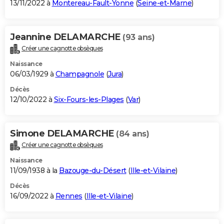
13/11/2022 à
Montereau-Fault-Yonne
(
Seine-et-Marne
)
Jeannine DELAMARCHE
(93 ans)
Créer une cagnotte obsèques
Naissance
06/03/1929 à
Champagnole
(
Jura
)
Décès
12/10/2022 à
Six-Fours-les-Plages
(
Var
)
Simone DELAMARCHE
(84 ans)
Créer une cagnotte obsèques
Naissance
11/09/1938 à la
Bazouge-du-Désert
(
Ille-et-Vilaine
)
Décès
16/09/2022 à
Rennes
(
Ille-et-Vilaine
)