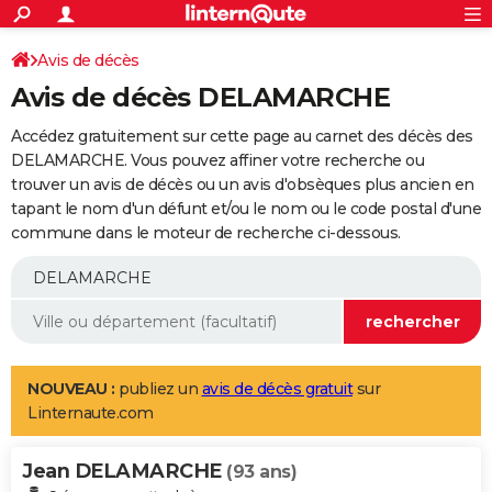
ACTUALITÉS
Connexion
S'inscrire
Avis de décès
Rechercher
Société
Education
Villes
Politique
Faits Divers
Monde
+
SPORT
Avis de décès DELAMARCHE
Football
Cyclisme
Forum
Coupe du monde 2026
Tennis
Rugby
CULTURE
Accédez gratuitement sur cette page au carnet des décès des
TNT
Cinéma
Musique
Programme TV
Streaming
Sorties cinéma
+
DELAMARCHE. Vous pouvez affiner votre recherche ou
FINANCE
trouver un avis de décès ou un avis d'obsèques plus ancien en
Impôts
Immobilier
Banque
Crédit
Retraite
Epargne
Risques naturels par ville
Assurance
AUTO
tapant le nom d'un défunt et/ou le nom ou le code postal d'une
commune dans le moteur de recherche ci-dessous.
Réserver un essai
Berlines
Forum auto
Essais
Citadines
SUV
+
HIGH-TECH
Meilleur smartphone
Ordinateurs
Guide high-tech
Mobiles
Internet
Jeux vidéo
+
BRICOLAGE
Aménagement intérieur
Cuisine
Jardinage
+
Forum
Extérieur
Salle de bains
Rangement
WEEK-END
Escapades
Expositions
Week-end nature
Guides de France
Patrimoine
Musées
+
LIFESTYLE
NOUVEAU :
publiez un
avis de décès gratuit
sur
Linternaute.com
Bien-être
Mode
+
Art de vivre
Loisirs
Modes de vie
SANTE
Jean DELAMARCHE
Guide de la santé
Médicaments
+
Alimentation
Maladies
Sommeil
(93 ans)
VOYAGE