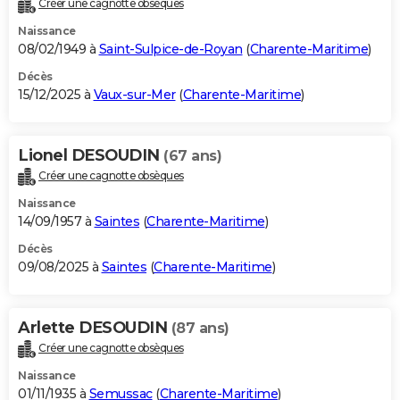
Créer une cagnotte obsèques
City break
Voyage de noces
Climat
Destinations
Voyage nature
Forum
+
PHOTO
Naissance
08/02/1949 à
Saint-Sulpice-de-Royan
(
Charente-Maritime
)
GUIDES D'ACHAT
Décès
15/12/2025 à
Vaux-sur-Mer
(
Charente-Maritime
)
BONS PLANS
CARTE DE VOEUX
Lionel DESOUDIN
(67 ans)
Carte Bonne année
Carte Pâques
Carte de Noël
Carte Saint-Valentin
Carte d'anniversaire
DICTIONNAIRE
Créer une cagnotte obsèques
Biographies
Expressions
Dictionnaire
Citations
Proverbes
PROGRAMME TV
Naissance
14/09/1957 à
Saintes
(
Charente-Maritime
)
COPAINS D'AVANT
Décès
09/08/2025 à
Saintes
(
Charente-Maritime
)
Se connecter
Collèges
Universités
Service militaire
S'inscrire
Lycées
Primaires
Entreprises
Avis de recherche
AVIS DE DÉCÈS
FORUM
Arlette DESOUDIN
(87 ans)
Lifestyle
Sport
Television
Cinema
Bricolage
Culture
Auto
Voyage
Créer une cagnotte obsèques
Naissance
01/11/1935 à
Semussac
(
Charente-Maritime
)