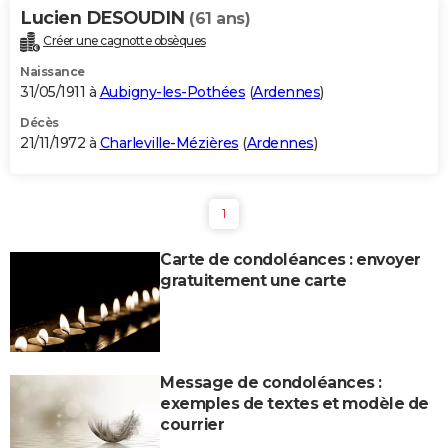
Lucien DESOUDIN
(61 ans)
Créer une cagnotte obsèques
Naissance
31/05/1911 à
Aubigny-les-Pothées
(
Ardennes
)
Décès
21/11/1972 à
Charleville-Mézières
(
Ardennes
)
1
Carte de condoléances : envoyer
gratuitement une carte
Message de condoléances :
exemples de textes et modèle de
courrier