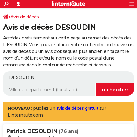
ACTUALITÉS
Connexion
S'inscrire
Avis de décès
Rechercher
Société
Education
Villes
Politique
Faits Divers
Monde
+
SPORT
Avis de décès DESOUDIN
Football
Cyclisme
Forum
Coupe du monde 2026
Tennis
Rugby
CULTURE
Accédez gratuitement sur cette page au carnet des décès des
TNT
Cinéma
Musique
Programme TV
Streaming
Sorties cinéma
+
DESOUDIN. Vous pouvez affiner votre recherche ou trouver un
FINANCE
avis de décès ou un avis d'obsèques plus ancien en tapant le
Impôts
Immobilier
Banque
Crédit
Retraite
Epargne
Risques naturels par ville
Assurance
AUTO
nom d'un défunt et/ou le nom ou le code postal d'une
commune dans le moteur de recherche ci-dessous.
Réserver un essai
Berlines
Forum auto
Essais
Citadines
SUV
+
HIGH-TECH
Meilleur smartphone
Ordinateurs
Guide high-tech
Mobiles
Internet
Jeux vidéo
+
BRICOLAGE
Aménagement intérieur
Cuisine
Jardinage
+
Forum
Extérieur
Salle de bains
Rangement
WEEK-END
Escapades
Expositions
Week-end nature
Guides de France
Patrimoine
Musées
+
LIFESTYLE
NOUVEAU :
publiez un
avis de décès gratuit
sur
Linternaute.com
Bien-être
Mode
+
Art de vivre
Loisirs
Modes de vie
SANTE
Patrick DESOUDIN
Guide de la santé
Médicaments
+
Alimentation
Maladies
Sommeil
(76 ans)
VOYAGE