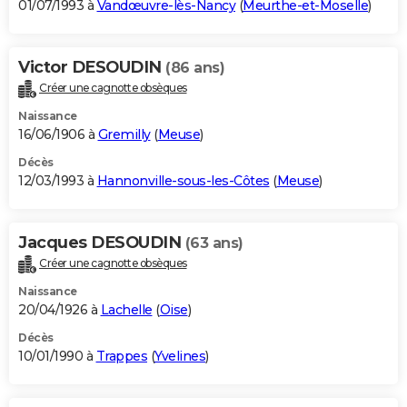
01/07/1993 à
Vandœuvre-lès-Nancy
(
Meurthe-et-Moselle
)
Victor DESOUDIN
(86 ans)
Créer une cagnotte obsèques
Naissance
16/06/1906 à
Gremilly
(
Meuse
)
Décès
12/03/1993 à
Hannonville-sous-les-Côtes
(
Meuse
)
Jacques DESOUDIN
(63 ans)
Créer une cagnotte obsèques
Naissance
20/04/1926 à
Lachelle
(
Oise
)
Décès
10/01/1990 à
Trappes
(
Yvelines
)