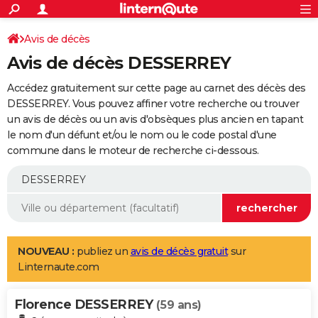
ACTUALITÉS
Connexion
S'inscrire
Avis de décès
Rechercher
Société
Education
Villes
Politique
Faits Divers
Monde
+
SPORT
Avis de décès DESSERREY
Football
Cyclisme
Forum
Coupe du monde 2026
Tennis
Rugby
CULTURE
Accédez gratuitement sur cette page au carnet des décès des
TNT
Cinéma
Musique
Programme TV
Streaming
Sorties cinéma
+
DESSERREY. Vous pouvez affiner votre recherche ou trouver
FINANCE
un avis de décès ou un avis d'obsèques plus ancien en tapant
Impôts
Immobilier
Banque
Crédit
Retraite
Epargne
Risques naturels par ville
Assurance
AUTO
le nom d'un défunt et/ou le nom ou le code postal d'une
commune dans le moteur de recherche ci-dessous.
Réserver un essai
Berlines
Forum auto
Essais
Citadines
SUV
+
HIGH-TECH
Meilleur smartphone
Ordinateurs
Guide high-tech
Mobiles
Internet
Jeux vidéo
+
BRICOLAGE
Aménagement intérieur
Cuisine
Jardinage
+
Forum
Extérieur
Salle de bains
Rangement
WEEK-END
Escapades
Expositions
Week-end nature
Guides de France
Patrimoine
Musées
+
LIFESTYLE
NOUVEAU :
publiez un
avis de décès gratuit
sur
Linternaute.com
Bien-être
Mode
+
Art de vivre
Loisirs
Modes de vie
SANTE
Florence DESSERREY
Guide de la santé
Médicaments
+
Alimentation
Maladies
Sommeil
(59 ans)
VOYAGE