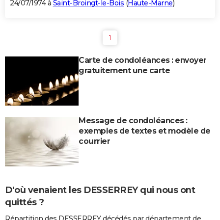
24/07/1974 à
Saint-Broingt-le-Bois
(
Haute-Marne
)
1
Carte de condoléances : envoyer
gratuitement une carte
Message de condoléances :
exemples de textes et modèle de
courrier
D'où venaient les DESSERREY qui nous ont
quittés ?
Répartition des DESSERREY décédés par département de