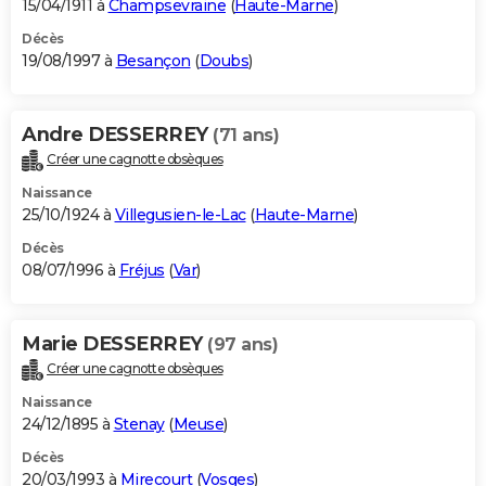
15/04/1911 à
Champsevraine
(
Haute-Marne
)
Décès
19/08/1997 à
Besançon
(
Doubs
)
Andre DESSERREY
(71 ans)
Créer une cagnotte obsèques
Naissance
25/10/1924 à
Villegusien-le-Lac
(
Haute-Marne
)
Décès
08/07/1996 à
Fréjus
(
Var
)
Marie DESSERREY
(97 ans)
Créer une cagnotte obsèques
Naissance
24/12/1895 à
Stenay
(
Meuse
)
Décès
20/03/1993 à
Mirecourt
(
Vosges
)