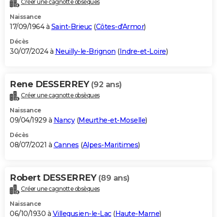
Créer une cagnotte obsèques
City break
Voyage de noces
Climat
Destinations
Voyage nature
Forum
+
PHOTO
Naissance
17/09/1964 à
Saint-Brieuc
(
Côtes-d'Armor
)
GUIDES D'ACHAT
Décès
30/07/2024 à
Neuilly-le-Brignon
(
Indre-et-Loire
)
BONS PLANS
CARTE DE VOEUX
Rene DESSERREY
(92 ans)
Carte Bonne année
Carte Pâques
Carte de Noël
Carte Saint-Valentin
Carte d'anniversaire
DICTIONNAIRE
Créer une cagnotte obsèques
Biographies
Expressions
Dictionnaire
Citations
Proverbes
PROGRAMME TV
Naissance
09/04/1929 à
Nancy
(
Meurthe-et-Moselle
)
COPAINS D'AVANT
Décès
08/07/2021 à
Cannes
(
Alpes-Maritimes
)
Se connecter
Collèges
Universités
Service militaire
S'inscrire
Lycées
Primaires
Entreprises
Avis de recherche
AVIS DE DÉCÈS
FORUM
Robert DESSERREY
(89 ans)
Lifestyle
Sport
Television
Cinema
Bricolage
Culture
Auto
Voyage
Créer une cagnotte obsèques
Naissance
06/10/1930 à
Villegusien-le-Lac
(
Haute-Marne
)