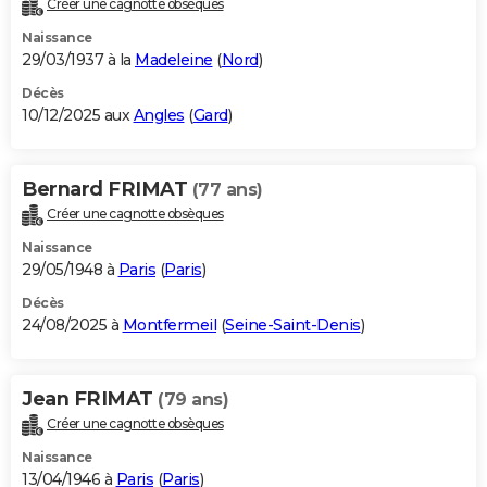
Créer une cagnotte obsèques
City break
Voyage de noces
Climat
Destinations
Voyage nature
Forum
+
PHOTO
Naissance
29/03/1937 à la
Madeleine
(
Nord
)
GUIDES D'ACHAT
Décès
10/12/2025 aux
Angles
(
Gard
)
BONS PLANS
CARTE DE VOEUX
Bernard FRIMAT
(77 ans)
Carte Bonne année
Carte Pâques
Carte de Noël
Carte Saint-Valentin
Carte d'anniversaire
DICTIONNAIRE
Créer une cagnotte obsèques
Biographies
Expressions
Dictionnaire
Citations
Proverbes
PROGRAMME TV
Naissance
29/05/1948 à
Paris
(
Paris
)
COPAINS D'AVANT
Décès
24/08/2025 à
Montfermeil
(
Seine-Saint-Denis
)
Se connecter
Collèges
Universités
Service militaire
S'inscrire
Lycées
Primaires
Entreprises
Avis de recherche
AVIS DE DÉCÈS
FORUM
Jean FRIMAT
(79 ans)
Lifestyle
Sport
Television
Cinema
Bricolage
Culture
Auto
Voyage
Créer une cagnotte obsèques
Naissance
13/04/1946 à
Paris
(
Paris
)