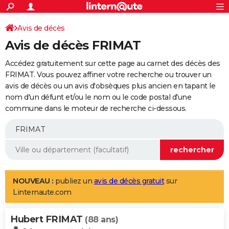
ACTUALITÉS
Connexion
S'inscrire
Avis de décès
Rechercher
Société
Education
Villes
Politique
Faits Divers
Monde
+
SPORT
Avis de décès FRIMAT
Football
Cyclisme
Forum
Coupe du monde 2026
Tennis
Rugby
CULTURE
Accédez gratuitement sur cette page au carnet des décès des
TNT
Cinéma
Musique
Programme TV
Streaming
Sorties cinéma
+
FRIMAT. Vous pouvez affiner votre recherche ou trouver un
FINANCE
avis de décès ou un avis d'obsèques plus ancien en tapant le
Impôts
Immobilier
Banque
Crédit
Retraite
Epargne
Risques naturels par ville
Assurance
AUTO
nom d'un défunt et/ou le nom ou le code postal d'une
commune dans le moteur de recherche ci-dessous.
Réserver un essai
Berlines
Forum auto
Essais
Citadines
SUV
+
HIGH-TECH
Meilleur smartphone
Ordinateurs
Guide high-tech
Mobiles
Internet
Jeux vidéo
+
BRICOLAGE
Aménagement intérieur
Cuisine
Jardinage
+
Forum
Extérieur
Salle de bains
Rangement
WEEK-END
Escapades
Expositions
Week-end nature
Guides de France
Patrimoine
Musées
+
LIFESTYLE
NOUVEAU :
publiez un
avis de décès gratuit
sur
Linternaute.com
Bien-être
Mode
+
Art de vivre
Loisirs
Modes de vie
SANTE
Hubert FRIMAT
Guide de la santé
Médicaments
+
Alimentation
Maladies
Sommeil
(88 ans)
VOYAGE