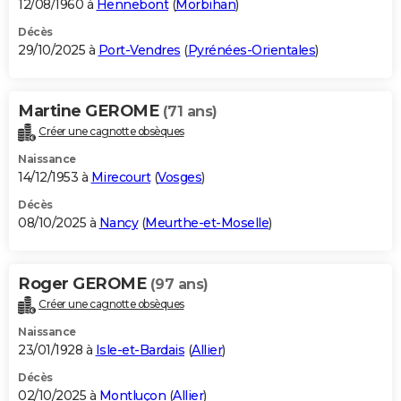
12/08/1960 à
Hennebont
(
Morbihan
)
Décès
29/10/2025 à
Port-Vendres
(
Pyrénées-Orientales
)
Martine GEROME
(71 ans)
Créer une cagnotte obsèques
Naissance
14/12/1953 à
Mirecourt
(
Vosges
)
Décès
08/10/2025 à
Nancy
(
Meurthe-et-Moselle
)
Roger GEROME
(97 ans)
Créer une cagnotte obsèques
Naissance
23/01/1928 à
Isle-et-Bardais
(
Allier
)
Décès
02/10/2025 à
Montluçon
(
Allier
)