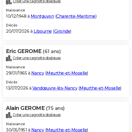
Créer une cagnotte obsèques
City break
Voyage de noces
Climat
Destinations
Voyage nature
Forum
+
PHOTO
Naissance
10/12/1948 à
Montguyon
(
Charente-Maritime
)
GUIDES D'ACHAT
Décès
20/07/2026 à
Libourne
(
Gironde
)
BONS PLANS
CARTE DE VOEUX
Eric GEROME
(61 ans)
Carte Bonne année
Carte Pâques
Carte de Noël
Carte Saint-Valentin
Carte d'anniversaire
DICTIONNAIRE
Créer une cagnotte obsèques
Biographies
Expressions
Dictionnaire
Citations
Proverbes
PROGRAMME TV
Naissance
29/01/1965 à
Nancy
(
Meurthe-et-Moselle
)
COPAINS D'AVANT
Décès
13/07/2026 à
Vandœuvre-lès-Nancy
(
Meurthe-et-Moselle
)
Se connecter
Collèges
Universités
Service militaire
S'inscrire
Lycées
Primaires
Entreprises
Avis de recherche
AVIS DE DÉCÈS
FORUM
Alain GEROME
(75 ans)
Lifestyle
Sport
Television
Cinema
Bricolage
Culture
Auto
Voyage
Créer une cagnotte obsèques
Naissance
30/05/1951 à
Nancy
(
Meurthe-et-Moselle
)