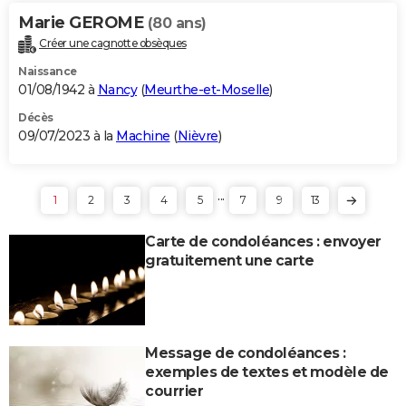
Marie GEROME
(80 ans)
Créer une cagnotte obsèques
Naissance
01/08/1942 à
Nancy
(
Meurthe-et-Moselle
)
Décès
09/07/2023 à la
Machine
(
Nièvre
)
...
1
2
3
4
5
7
9
13
Carte de condoléances : envoyer
gratuitement une carte
Message de condoléances :
exemples de textes et modèle de
courrier