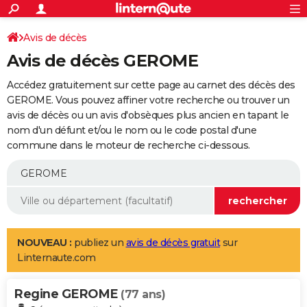
ACTUALITÉS
Connexion
S'inscrire
Avis de décès
Rechercher
Société
Education
Villes
Politique
Faits Divers
Monde
+
SPORT
Avis de décès GEROME
Football
Cyclisme
Forum
Coupe du monde 2026
Tennis
Rugby
CULTURE
Accédez gratuitement sur cette page au carnet des décès des
TNT
Cinéma
Musique
Programme TV
Streaming
Sorties cinéma
+
GEROME. Vous pouvez affiner votre recherche ou trouver un
FINANCE
avis de décès ou un avis d'obsèques plus ancien en tapant le
Impôts
Immobilier
Banque
Crédit
Retraite
Epargne
Risques naturels par ville
Assurance
AUTO
nom d'un défunt et/ou le nom ou le code postal d'une
commune dans le moteur de recherche ci-dessous.
Réserver un essai
Berlines
Forum auto
Essais
Citadines
SUV
+
HIGH-TECH
Meilleur smartphone
Ordinateurs
Guide high-tech
Mobiles
Internet
Jeux vidéo
+
BRICOLAGE
Aménagement intérieur
Cuisine
Jardinage
+
Forum
Extérieur
Salle de bains
Rangement
WEEK-END
Escapades
Expositions
Week-end nature
Guides de France
Patrimoine
Musées
+
LIFESTYLE
NOUVEAU :
publiez un
avis de décès gratuit
sur
Linternaute.com
Bien-être
Mode
+
Art de vivre
Loisirs
Modes de vie
SANTE
Regine GEROME
Guide de la santé
Médicaments
+
Alimentation
Maladies
Sommeil
(77 ans)
VOYAGE