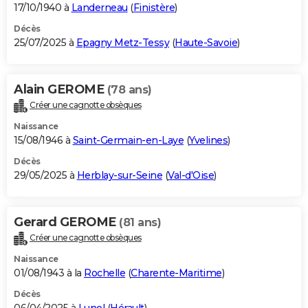
17/10/1940 à
Landerneau
(
Finistère
)
Décès
25/07/2025 à
Epagny Metz-Tessy
(
Haute-Savoie
)
Alain GEROME
(78 ans)
Créer une cagnotte obsèques
Naissance
15/08/1946 à
Saint-Germain-en-Laye
(
Yvelines
)
Décès
29/05/2025 à
Herblay-sur-Seine
(
Val-d'Oise
)
Gerard GEROME
(81 ans)
Créer une cagnotte obsèques
Naissance
01/08/1943 à la
Rochelle
(
Charente-Maritime
)
Décès