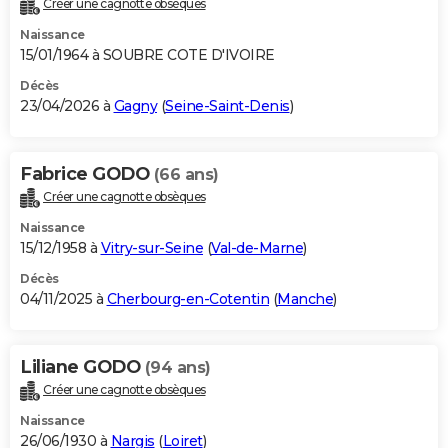
Créer une cagnotte obsèques
City break
Voyage de noces
Climat
Destinations
Voyage nature
Forum
+
PHOTO
Naissance
15/01/1964 à SOUBRE COTE D'IVOIRE
GUIDES D'ACHAT
Décès
23/04/2026 à
Gagny
(
Seine-Saint-Denis
)
BONS PLANS
CARTE DE VOEUX
Fabrice GODO
(66 ans)
Carte Bonne année
Carte Pâques
Carte de Noël
Carte Saint-Valentin
Carte d'anniversaire
DICTIONNAIRE
Créer une cagnotte obsèques
Biographies
Expressions
Dictionnaire
Citations
Proverbes
PROGRAMME TV
Naissance
15/12/1958 à
Vitry-sur-Seine
(
Val-de-Marne
)
COPAINS D'AVANT
Décès
04/11/2025 à
Cherbourg-en-Cotentin
(
Manche
)
Se connecter
Collèges
Universités
Service militaire
S'inscrire
Lycées
Primaires
Entreprises
Avis de recherche
AVIS DE DÉCÈS
FORUM
Liliane GODO
(94 ans)
Lifestyle
Sport
Television
Cinema
Bricolage
Culture
Auto
Voyage
Créer une cagnotte obsèques
Naissance
26/06/1930 à
Nargis
(
Loiret
)