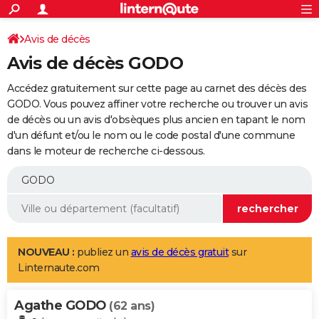
ACTUALITÉS
Connexion
S'inscrire
Avis de décès
Rechercher
Société
Education
Villes
Politique
Faits Divers
Monde
+
SPORT
Avis de décès GODO
Football
Cyclisme
Forum
Coupe du monde 2026
Tennis
Rugby
CULTURE
Accédez gratuitement sur cette page au carnet des décès des
TNT
Cinéma
Musique
Programme TV
Streaming
Sorties cinéma
+
GODO. Vous pouvez affiner votre recherche ou trouver un avis
FINANCE
de décès ou un avis d'obsèques plus ancien en tapant le nom
Impôts
Immobilier
Banque
Crédit
Retraite
Epargne
Risques naturels par ville
Assurance
AUTO
d'un défunt et/ou le nom ou le code postal d'une commune
dans le moteur de recherche ci-dessous.
Réserver un essai
Berlines
Forum auto
Essais
Citadines
SUV
+
HIGH-TECH
Meilleur smartphone
Ordinateurs
Guide high-tech
Mobiles
Internet
Jeux vidéo
+
BRICOLAGE
Aménagement intérieur
Cuisine
Jardinage
+
Forum
Extérieur
Salle de bains
Rangement
WEEK-END
Escapades
Expositions
Week-end nature
Guides de France
Patrimoine
Musées
+
LIFESTYLE
NOUVEAU :
publiez un
avis de décès gratuit
sur
Linternaute.com
Bien-être
Mode
+
Art de vivre
Loisirs
Modes de vie
SANTE
Agathe GODO
Guide de la santé
Médicaments
+
Alimentation
Maladies
Sommeil
(62 ans)
VOYAGE